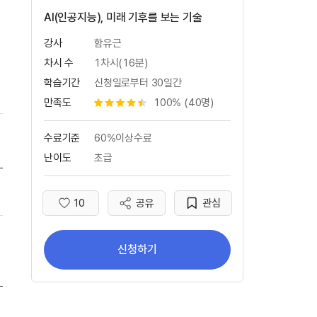
AI(인공지능), 미래 기후를 보는 기술
강사
함유근
차시 수
1차시(16분)
학습기간
신청일로부터 30일간
만족도
100% (40명)
별점 4.5개
수료기준
60%이상수료
난이도
초급
AI(인공지능), 미래 기후를 보는 기술(새 창 열림) 학습
10
공유
관심
좋아요
신청하기