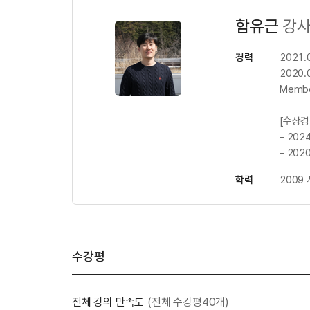
함유근
강
경력
2021.
2020.
Memb
[수상경
- 20
- 20
학력
2009
수강평
전체 강의 만족도
(전체 수강평40개)