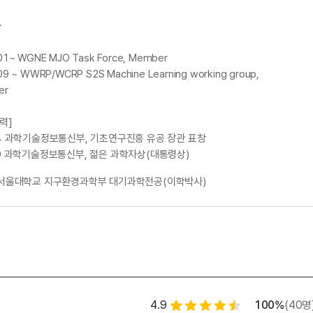
사
01~ WGNE MJO Task Force, Member
09 ~ WWRP/WCRP S2S Machine Learning working group,
er
력]
24 과학기술정보통신부, 기초연구진흥 유공 장관 표창
20 과학기술정보통신부, 젊은 과학자상(대통령상)
 서울대학교 지구환경과학부 대기과학전공(이학박사)
별점 백분율
수강평
4.9
100%
(40명
별점 4.5개