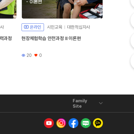
내
자사
온라인
시민교육
대한적십자사
온라인
고
인력과정
현장체험학습 안전과정 Ⅱ 이론편
현장체험학습 
20
0
61
0
조회수
좋아요
조회수
좋아요
Family
Site
유튜브
인스타그램
페이스북
네이버 블로그
카카오톡 채널