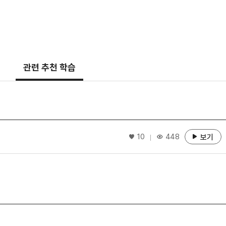
)
관련 추천 학습
좋아요
10
448
보기