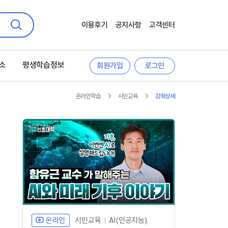
이용후기
공지사항
고객센터
검색
소
평생학습정보
회원가입
로그인
온라인학습
시민교육
강좌상세
온라인
시민교육
AI(인공지능)