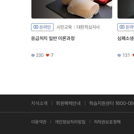
온라인
시민교육
대한적십자사
온라
응급처치 일반 이론과정
심폐소생
230
7
131
조회수
좋아요
조회수
지식소개
회원혜택안내
학습지원센터 1600-09
이용약관
개인정보처리방침
저작권보호정책