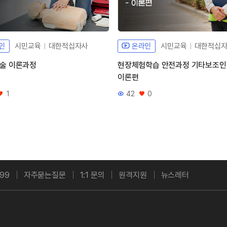
인
시민교육
대한적십자사
온라인
시민교육
대한적십
술 이론과정
현장체험학습 안전과정 기타보조
이론편
1
42
0
좋아요
조회수
좋아요
99
자주묻는질문
1:1 문의
원격지원
뉴스레터