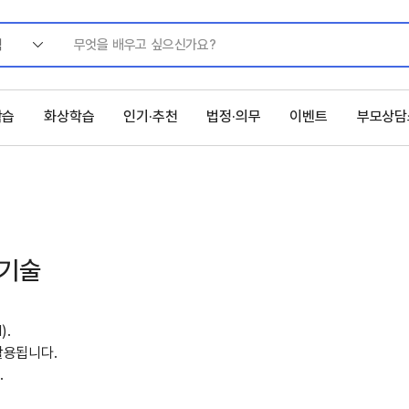
색
학습
화상학습
인기·추천
법정·의무
이벤트
부모상담
 기술
).
활용됩니다.
.