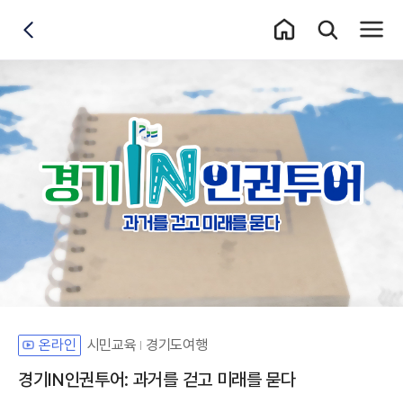
홈 이동
통합검색 레이어
전체메
뒤로가기
시민교육
경기도여행
온라인
경기IN인권투어: 과거를 걷고 미래를 묻다