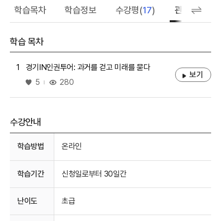
학습목차
학습정보
수강평(
17
)
관련 추천 학
학습 목차
1
경기IN인권투어: 과거를 걷고 미래를 묻다
보기
좋아요
280
5
수강안내
수강안내
학습방법
온라인
학습기간
신청일로부터 30일간
난이도
초급