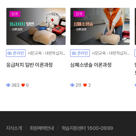
신규
신규
시민교육
대한적십자사
시민교육
대한적십자사
온라인
온라인
응급처치 일반 이론과정
심폐소생술 이론과정
383
6
211
2
조회수
좋아요
조회수
좋아요
지식소개
회원혜택안내
학습지원센터 1600-0999