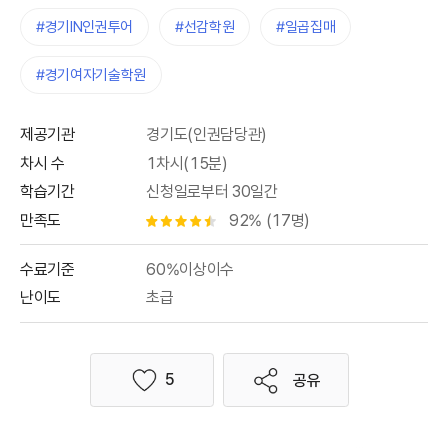
#경기IN인권투어
#선감학원
#일곱집매
#경기여자기술학원
제공기관
경기도(인권담당관)
차시 수
1차시(15분)
학습기간
신청일로부터 30일간
만족도
92% (17명)
별점 4.5개
수료기준
60%이상이수
난이도
초급
5
공유
좋아요