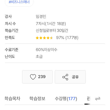
#비즈니스매너
강사
임경민
차시 수
7차시(1시간 18분)
학습기간
신청일로부터 30일간
만족도
97% (177명)
별점 4.5개
수료기준
60%이상이수
난이도
초급
239
공유
좋아요
학습목차
학습정보
수강평(
177
)
관련 추천 학