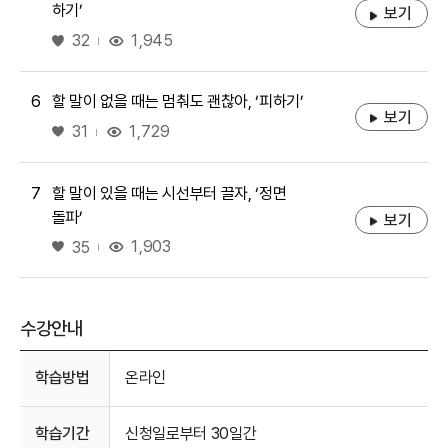
하기’
보기
좋아요
1,945
32
6
할 말이 없을 때는 멈춰도 괜찮아, ‘피하기’
보기
좋아요
1,729
31
7
할 말이 있을 때는 시선부터 끌자, ‘정면
돌파’
보기
좋아요
1,903
35
수강안내
수강안내
학습방법
온라인
학습기간
신청일로부터 30일간