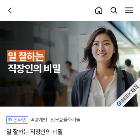
홈 이동
통합검색 레이어
전체메
뒤로가기
자체개발 강좌G
역량개발
업무효율화기술
온라인
일 잘하는 직장인의 비밀