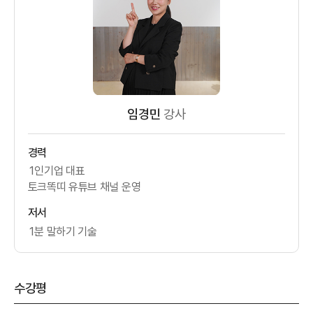
임경민
강사
경력
1인기업 대표
토크똑띠 유튜브 채널 운영
저서
1분 말하기 기술
수강평