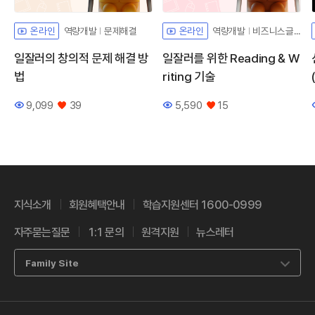
역량개발
문제해결
역량개발
비즈니스글쓰기
온라인
온라인
일잘러의 창의적 문제 해결 방
일잘러를 위한 Reading & W
법
riting 기술
9,099
39
5,590
15
조회수
좋아요
조회수
좋아요
지식소개
회원혜택안내
학습지원센터 1600-0999
자주묻는질문
1:1 문의
원격지원
뉴스레터
Family Site