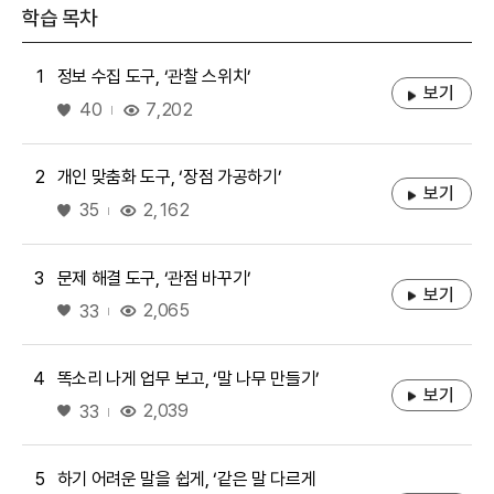
학습 목차
1
정보 수집 도구, ‘관찰 스위치’
보기
좋아요
7,202
40
2
개인 맞춤화 도구, ‘장점 가공하기’
보기
좋아요
2,162
35
3
문제 해결 도구, ‘관점 바꾸기’
보기
좋아요
2,065
33
4
똑소리 나게 업무 보고, ‘말 나무 만들기’
보기
좋아요
2,039
33
5
하기 어려운 말을 쉽게, ‘같은 말 다르게