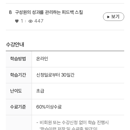
8
구성원의 성과를 관리하는 피드백 스킬
보기
좋아요
447
1
수강안내
수강안내
학습방법
온라인
학습기간
신청일로부터 30일간
난이도
초급
수료기준
60%이상수료
-
비회원 또는 수강신청 없이 학습 진행시
'학습이력 저장 및 수료증 발급'이