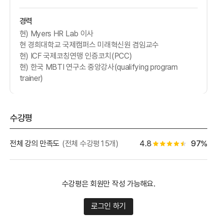
경력
현) Myers HR Lab 이사
현 경희대학교 국제캠퍼스 미래혁신원 겸임교수
현) ICF 국제코칭연맹 인증코치(PCC)
현) 한국 MBTI 연구소 중앙강사(qualifying program
trainer)
수강평
별점 백
전체 강의 만족도
(전체 수강평15개)
4.8
97%
별점 4.5개
수강평은 회원만 작성 가능해요.
로그인 하기