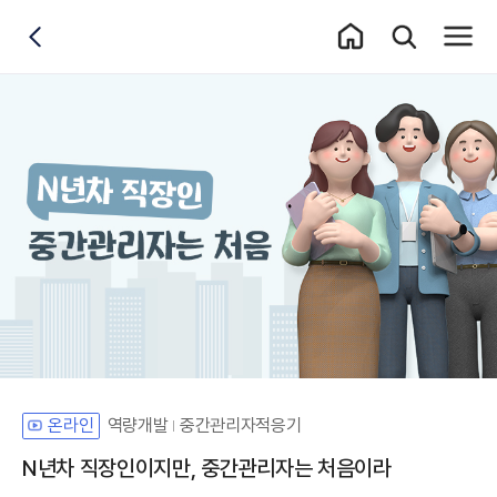
홈 이동
통합검색 레이어
전체메
뒤로가기
역량개발
중간관리자적응기
온라인
N년차 직장인이지만, 중간관리자는 처음이라