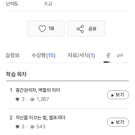
난이도
초급
18
공유
좋아요
학습정보
수강평(
15
)
자료/서식(
1
)
관련 추천 학
학습 목차
1
중간관리자, 역할의 의미
보기
좋아요
1,267
3
2
자신을 이끄는 힘, 셀프리더
보기
좋아요
545
3