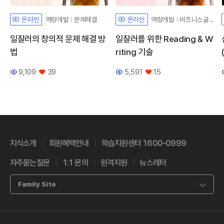
역량개발
문제해결
역량개발
비즈니스글쓰기
온라인
온라인
일잘러의 창의적 문제 해결 방
일잘러를 위한 Reading & W
법
riting 기술
9,109
39
5,591
15
조회수
좋아요
조회수
좋아요
지식소개
회원혜택안내
학습지원센터 1600-0999
자주묻는질문
1:1 문의
원격지원
뉴스레터
Family Site