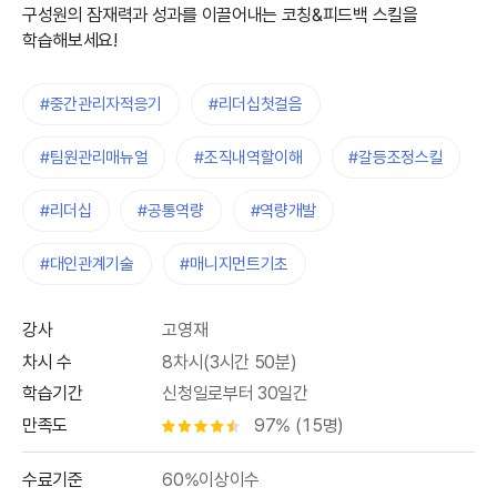
구성원의 잠재력과 성과를 이끌어내는 코칭&피드백 스킬을
학습해보세요!
#중간관리자적응기
#리더십첫걸음
#팀원관리매뉴얼
#조직내역할이해
#갈등조정스킬
#리더십
#공통역량
#역량개발
#대인관계기술
#매니지먼트기초
강사
고영재
차시 수
8차시(3시간 50분)
학습기간
신청일로부터 30일간
만족도
97% (15명)
별점 4.5개
수료기준
60%이상이수