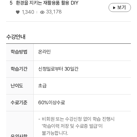
5
환경을 지키는 재활용품 활용 DIY
보기
좋아요
33,178
1,340
수강안내
수강안내
학습방법
온라인
학습기간
신청일로부터 30일간
난이도
초급
수료기준
60%이상수료
-
비회원 또는 수강신청 없이 학습 진행시
'학습이력 저장 및 수료증 발급'이
불가능합니다.
유의사항