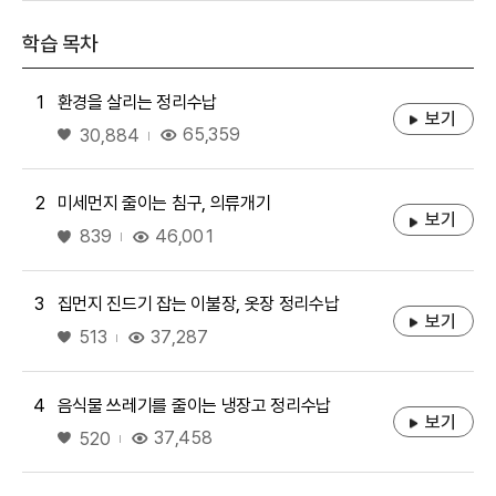
학습 목차
1
환경을 살리는 정리수납
보기
좋아요
65,359
30,884
2
미세먼지 줄이는 침구, 의류개기
보기
좋아요
46,001
839
3
집먼지 진드기 잡는 이불장, 옷장 정리수납
보기
좋아요
37,287
513
4
음식물 쓰레기를 줄이는 냉장고 정리수납
보기
좋아요
37,458
520