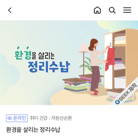
홈 이동
통합검색 레이어
전체메
뒤로가기
자체개발 강좌G
취미·건강
자원선순환
온라인
환경을 살리는 정리수납