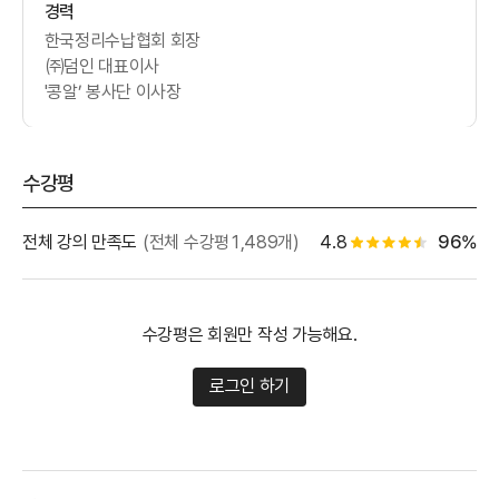
경력
한국정리수납협회 회장
㈜덤인 대표이사
'콩알’ 봉사단 이사장
수강평
별점 백
전체 강의 만족도
(전체 수강평1,489개)
4.8
96%
별점 4.5개
수강평은 회원만 작성 가능해요.
로그인 하기