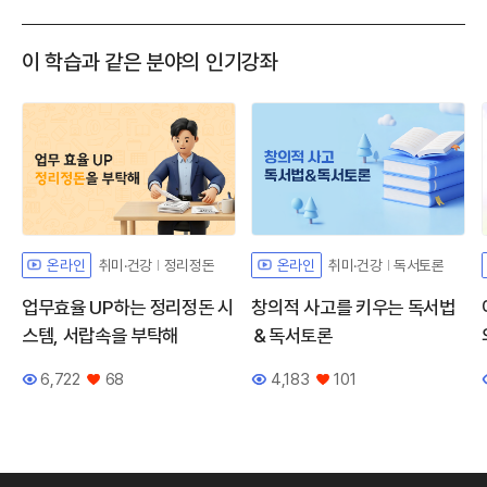
이 학습과 같은 분야의 인기강좌
취미·건강
정리정돈
취미·건강
독서토론
온라인
온라인
업무효율 UP하는 정리정돈 시
창의적 사고를 키우는 독서법
스템, 서랍속을 부탁해
＆독서토론
6,722
68
4,183
101
조회수
좋아요
조회수
좋아요