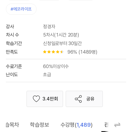
#에코라이프
강사
정경자
차시 수
5차시(1시간 20분)
학습기간
신청일로부터 30일간
만족도
96% (1489명)
별점 4.5개
수료기준
60%이상이수
난이도
초급
3.4만회
공유
좋아요
학습목차
학습정보
수강평(
1,489
)
관련 추천 학