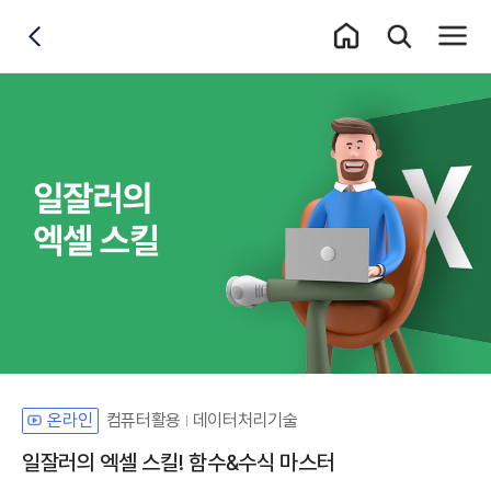
홈 이동
통합검색 레이어
전체메
뒤로가기
컴퓨터활용
데이터처리기술
온라인
일잘러의 엑셀 스킬! 함수&수식 마스터