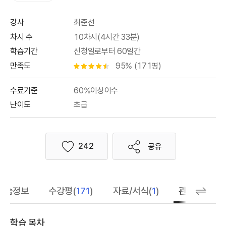
강사
최준선
차시 수
10차시(4시간 33분)
학습기간
신청일로부터 60일간
만족도
95% (171명)
별점 4.5개
수료기준
60%이상이수
난이도
초급
242
공유
좋아요
학습정보
수강평(
171
)
자료/서식(
1
)
관련 추천 학
학습 목차