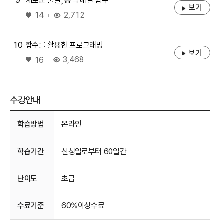
9
새로운 물결¸ 동적 배열 함수
보기
좋아요
2,712
14
10
함수를 활용한 프로그래밍
보기
좋아요
3,468
16
수강안내
수강안내
학습방법
온라인
학습기간
신청일로부터 60일간
난이도
초급
수료기준
60%이상수료