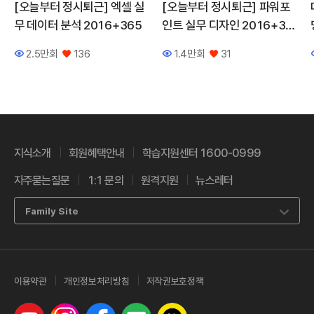
[오늘부터 정시퇴근] 엑셀 실
[오늘부터 정시퇴근] 파워포
무 데이터 분석 2016+365
인트 실무 디자인 2016+36
5
2.5만회
136
1.4만회
31
조회수
좋아요
조회수
좋아요
지식소개
회원혜택안내
학습지원센터 1600-0999
자주묻는질문
1:1 문의
원격지원
뉴스레터
Family Site
이용약관
개인정보처리방침
저작권보호정책
유튜브
인스타그램
페이스북
네이버 블로그
카카오톡 채널