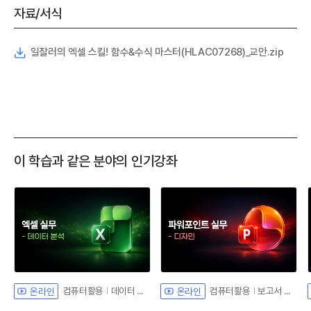
자료/서식
일잘러의 엑셀 스킬! 함수&수식 마스터(HLAC07268)_교안.zip
이 학습과 같은 분야의 인기강좌
컴퓨터활용
데이터 분석
컴퓨터활용
보고서 디자인
온라인
온라인