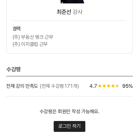
최준선
강사
경력
(주) 부동산 뱅크 근무
(주) 이지클럽 근무
수강평
별점 백
전체 강의 만족도
(전체 수강평171개)
4.7
95%
별점 4.5개
수강평은 회원만 작성 가능해요.
로그인 하기