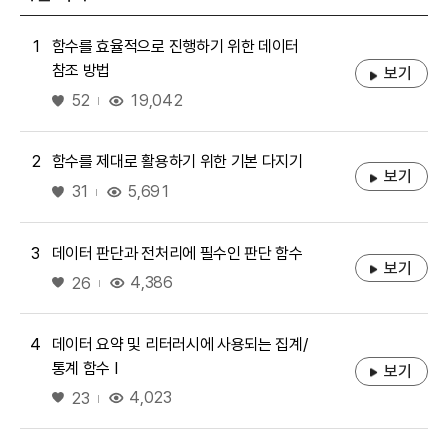
1
함수를 효율적으로 진행하기 위한 데이터
참조 방법
보기
좋아요
19,042
52
2
함수를 제대로 활용하기 위한 기본 다지기
보기
좋아요
5,691
31
3
데이터 판단과 전처리에 필수인 판단 함수
보기
좋아요
4,386
26
4
데이터 요약 및 리터러시에 사용되는 집계/
통계 함수 I
보기
좋아요
4,023
23