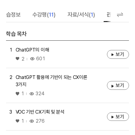
학습정보
수강평(
11
)
자료/서식(
1
)
관련 추천 학
학습 목차
1
ChatGPT의 이해
보기
좋아요
601
2
2
ChatGPT 활용에 기반이 되는 CX이론
3가지
보기
좋아요
324
1
3
VOC 기반 CX기획 및 분석
보기
좋아요
276
1