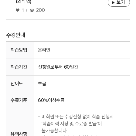
(외식업)
보기
좋아요
200
1
수강안내
수강안내
학습방법
온라인
학습기간
신청일로부터 60일간
난이도
초급
수료기준
60%이상수료
-
비회원 또는 수강신청 없이 학습 진행시
'학습이력 저장 및 수료증 발급'이
불가능합니다.
유의사항