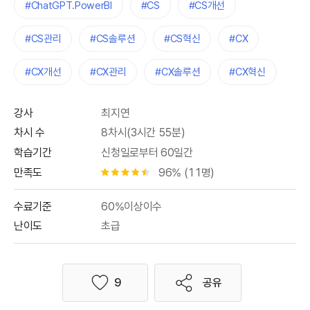
#ChatGPT.PowerBI
#CS
#CS개선
#CS관리
#CS솔루션
#CS혁신
#CX
#CX개선
#CX관리
#CX솔루션
#CX혁신
강사
최지연
차시 수
8차시(3시간 55분)
학습기간
신청일로부터 60일간
만족도
96% (11명)
별점 4.5개
수료기준
60%이상이수
난이도
초급
9
공유
좋아요