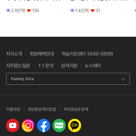
5
2.5만회
136
1.4만회
31
조회수
좋아요
조회수
좋아요
지식소개
회원혜택안내
학습지원센터 1600-0999
자주묻는질문
1:1 문의
원격지원
뉴스레터
Family Site
이용약관
개인정보처리방침
저작권보호정책
유튜브
인스타그램
페이스북
네이버 블로그
카카오톡 채널