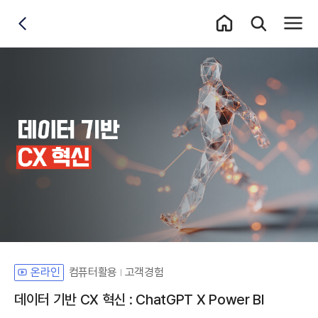
홈 이동
통합검색 레이어
전체메
뒤로가기
컴퓨터활용
고객경험
온라인
데이터 기반 CX 혁신 : ChatGPT X Power BI