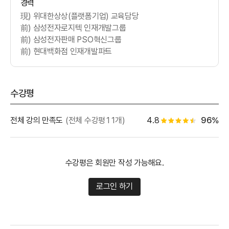
경력
現) 위대한상상(플랫폼기업) 교육담당
前) 삼성전자로지텍 인재개발그룹
前) 삼성전자판매 PSO혁신그룹
前) 현대백화점 인재개발파트
수강평
별점 백
전체 강의 만족도
(전체 수강평11개)
4.8
96%
별점 4.5개
수강평은 회원만 작성 가능해요.
로그인 하기