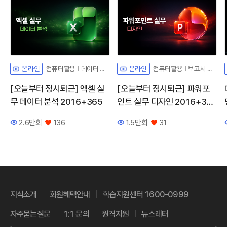
컴퓨터활용
데이터 분석
컴퓨터활용
보고서 디자인
온라인
온라인
[오늘부터 정시퇴근] 엑셀 실
[오늘부터 정시퇴근] 파워포
무 데이터 분석 2016+365
인트 실무 디자인 2016+36
5
2.6만회
136
1.5만회
31
조회수
좋아요
조회수
좋아요
지식소개
회원혜택안내
학습지원센터 1600-0999
자주묻는질문
1:1 문의
원격지원
뉴스레터