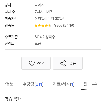
강사
박예지
차시 수
7차시(1시간)
학습기간
신청일로부터 30일간
만족도
98% (211명)
별점 4.5개
수료기준
60%이상이수
난이도
초급
287
공유
좋아요
학습정보
수강평(
211
)
자료/서식(
1
)
관련 추천 학
학습 목차