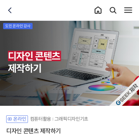
홈 이동
통합검색 레이어
전체메
뒤로가기
도민 온라인 강사
자체개발 강좌G
컴퓨터활용
그래픽디자인기초
온라인
디자인 콘텐츠 제작하기