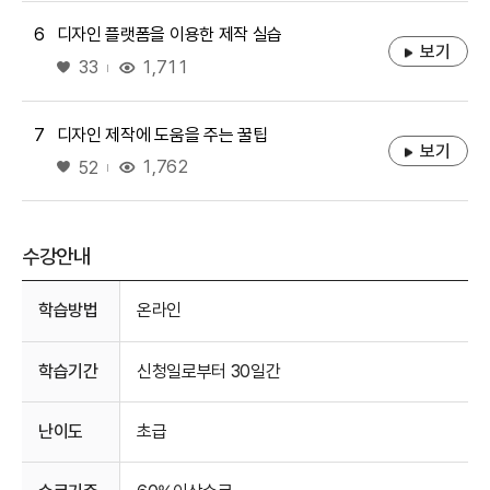
6
디자인 플랫폼을 이용한 제작 실습
보기
좋아요
1,711
33
7
디자인 제작에 도움을 주는 꿀팁
보기
좋아요
1,762
52
수강안내
수강안내
학습방법
온라인
학습기간
신청일로부터 30일간
난이도
초급