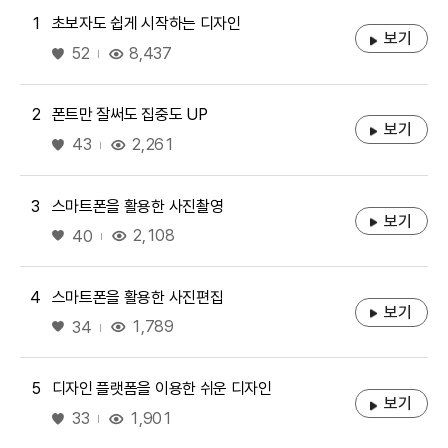
1
초보자도 쉽게 시작하는 디자인
보기
좋아요
8,437
52
2
폰트만 잘써도 집중도 UP
보기
좋아요
2,261
43
3
스마트폰을 활용한 사진촬영
보기
좋아요
2,108
40
4
스마트폰을 활용한 사진편집
보기
좋아요
1,789
34
5
디자인 플랫폼을 이용한 쉬운 디자인
보기
좋아요
1,901
33