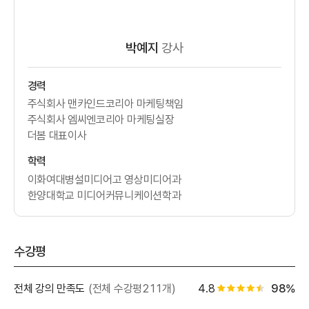
박예지
강사
경력
주식회사 맨카인드코리아 마케팅책임
주식회사 엠씨엔코리아 마케팅실장
더봄 대표이사
학력
이화여대병설미디어고 영상미디어과
한양대학교 미디어커뮤니케이션학과
수강평
별점 백
전체 강의 만족도
(전체 수강평211개)
4.8
98%
별점 4.5개