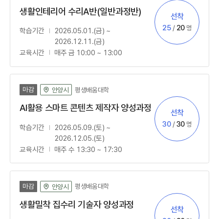
생활인테리어 수리A반(일반과정반)
선착
모집방법
신청
정원
25
/
20
명
학습기간
2026.05.01.(금) ~
2026.12.11.(금)
교육시간
매주 금 10:00 ~ 13:00
마감
평생배움대학
안양시
AI활용 스마트 콘텐츠 제작자 양성과정
선착
모집방법
신청
정원
30
/
30
명
학습기간
2026.05.09.(토) ~
2026.12.05.(토)
교육시간
매주 수 13:30 ~ 17:30
마감
평생배움대학
안양시
생활밀착 집수리 기술자 양성과정
선착
모집방법