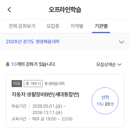
오프라인학습
뒤로가기
전체 강좌보기
모집중
지역별
기관별
2026년 경기도 평생배움대학
사업명
총
10
개의 강좌가 있습니다.
모집상태순
마감
평생배움대학
여주시
자동차 생활정비B반(세대통합반)
선착
모집방법
신청
정원
15
/
20
명
학습기간
2026.05.01.(금) ~
2026.12.11.(금)
교육시간
매주 금 19:00 ~ 22:00