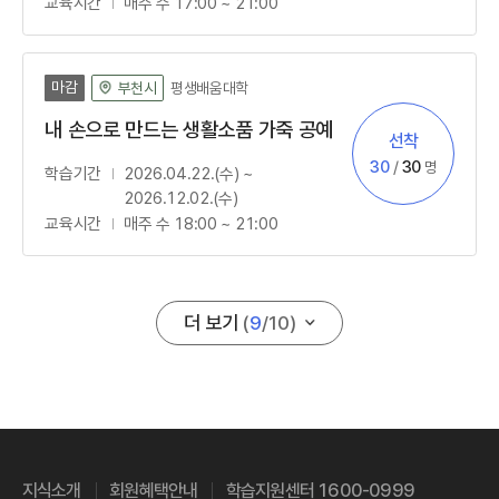
교육시간
매주 수 17:00 ~ 21:00
마감
평생배움대학
부천시
내 손으로 만드는 생활소품 가죽 공예
선착
모집방법
신청
정원
30
/
30
명
학습기간
2026.04.22.(수) ~
2026.12.02.(수)
교육시간
매주 수 18:00 ~ 21:00
더 보기
(
9
/
10
)
지식소개
회원혜택안내
학습지원센터 1600-0999