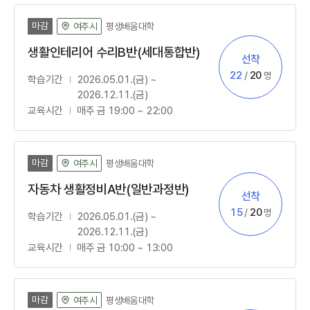
마감
평생배움대학
여주시
생활인테리어 수리B반(세대통합반)
선착
모집방법
신청
정원
22
/
20
명
학습기간
2026.05.01.(금) ~
2026.12.11.(금)
교육시간
매주 금 19:00 ~ 22:00
마감
평생배움대학
여주시
자동차 생활정비A반(일반과정반)
선착
모집방법
신청
정원
15
/
20
명
학습기간
2026.05.01.(금) ~
2026.12.11.(금)
교육시간
매주 금 10:00 ~ 13:00
마감
평생배움대학
여주시