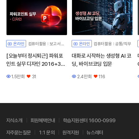
컴퓨터활용
보고서 디자인
컴퓨터활용
공통/직무
온라인
온라인
[오늘부터 정시퇴근] 파워포
대화로 시작하는 생성형 AI 코
인트 실무 디자인 2016+36
딩, 바이브코딩 입문
5
1.5만회
31
2.4만회
116
조회수
좋아요
조회수
좋아요
지식소개
회원혜택안내
학습지원센터 1600-0999
자주묻는질문
1:1 문의
원격지원
뉴스레터