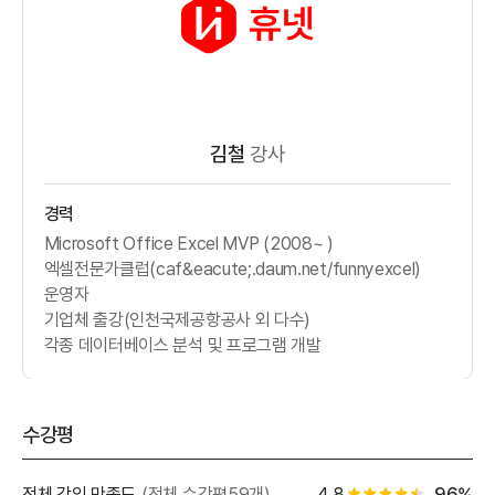
김철
강사
경력
Microsoft Office Excel MVP (2008~ )
엑셀전문가클럽(caf&eacute;.daum.net/funnyexcel)
운영자
기업체 출강(인천국제공항공사 외 다수)
각종 데이터베이스 분석 및 프로그램 개발
수강평
별점 백
전체 강의 만족도
(전체 수강평59개)
4.8
96%