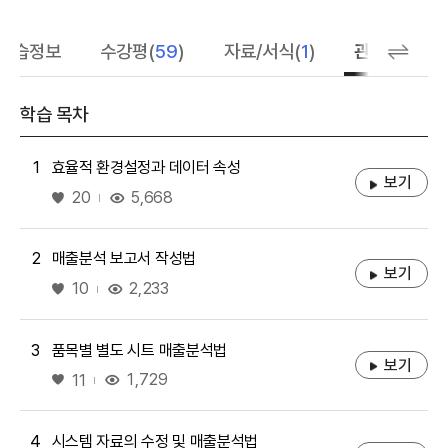
학습정보
수강평(
59
)
자료/서식(
1
)
관련 추천 학
학습 목차
1
효율적 환경설정과 데이터 속성
보기
좋아요
5,668
20
2
매출분석 보고서 작성법
보기
좋아요
2,233
10
3
품목별 별도 시트 매출분석법
보기
좋아요
1,729
11
4
시스템 자료의 수정 및 매출분석법