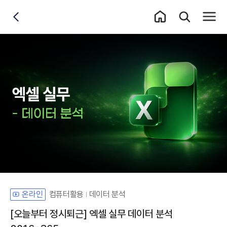
홈 이동
통합검색 레이어
전체메
뒤로가기
컴퓨터활용
데이터 분석
온라인
[오늘부터 정시퇴근] 엑셀 실무 데이터 분석