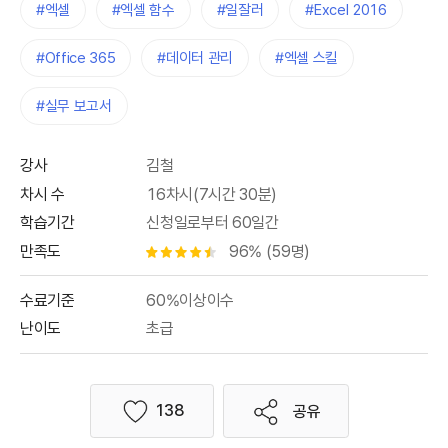
#엑셀
#엑셀 함수
#일잘러
#Excel 2016
#Office 365
#데이터 관리
#엑셀 스킬
#실무 보고서
강사
김철
차시 수
16차시(7시간 30분)
학습기간
신청일로부터 60일간
만족도
96% (59명)
별점 4.5개
수료기준
60%이상이수
난이도
초급
138
공유
좋아요