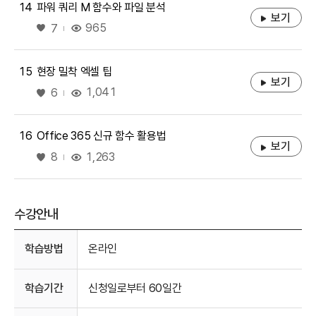
14
파워 쿼리 M 함수와 파일 분석
보기
좋아요
965
7
15
현장 밀착 엑셀 팁
보기
좋아요
1,041
6
16
Office 365 신규 함수 활용법
보기
좋아요
1,263
8
수강안내
수강안내
학습방법
온라인
학습기간
신청일로부터 60일간