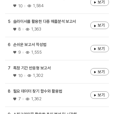
보기
좋아요
1,584
10
5
슬라이서를 활용한 다중 매출분석 보고서
보기
좋아요
1,363
8
6
손쉬운 보고서 작성법
보기
좋아요
1,555
9
7
특정 기간 반응형 보고서
보기
좋아요
1,302
10
8
필요 데이터 찾기 함수와 활용법
보기
좋아요
1,362
7