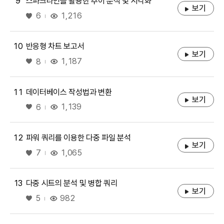
9
스파크라인을 활용한 추이 분석 및 시각화
보기
좋아요
1,216
6
10
반응형 차트 보고서
보기
좋아요
1,187
8
11
데이터베이스 작성법과 변환
보기
좋아요
1,139
6
12
파워 쿼리를 이용한 다중 파일 분석
보기
좋아요
1,065
7
13
다중 시트의 분석 및 병합 쿼리
보기
좋아요
982
5