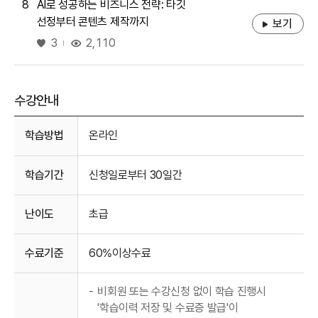
8
AI로 성공하는 비즈니스 전략: 타깃
선정부터 콘텐츠 제작까지
보기
좋아요
2,110
3
수강안내
수강안내
학습방법
온라인
학습기간
신청일로부터 30일간
난이도
초급
수료기준
60%이상수료
-
비회원 또는 수강신청 없이 학습 진행시
'학습이력 저장 및 수료증 발급'이