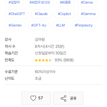
#일잘러
#AI업무생산성
#AI활용
#Canva
#ChatGPT
#Claude
#Copliot
#Gamma
#Gemini
#GPT-4o
#LLM
#Perplexity
강사
김아람
차시 수
8차시(4시간 25분)
학습기간
신청일로부터 30일간
만족도
93% (98명)
별점 4.5개
수료기준
60%이상이수
난이도
초급
57
공유
좋아요