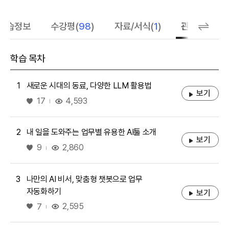
학습정보
수강평(
98
)
자료/서식(
1
)
관련 추천 학
학습 목차
1
새로운 시대의 동료, 다양한 LLM 활용법
보기
좋아요
4,593
17
2
내 일을 도와주는 업무별 유용한 AI툴 소개
보기
좋아요
2,860
9
3
나만의 AI 비서, 맞춤형 챗봇으로 업무
자동화하기
보기
좋아요
2,595
7