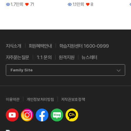
1.7만회
71
1.1만회
8
조회수
좋아요
조회수
좋아요
지식소개
회원혜택안내
학습지원센터 1600-0999
자주묻는질문
1:1 문의
원격지원
뉴스레터
Family Site
이용약관
개인정보처리방침
저작권보호정책
유튜브
인스타그램
페이스북
네이버 블로그
카카오톡 채널