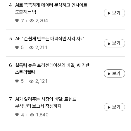
4
AI로 똑똑하게 데이터 분석하고 인사이트
도출하는 법
보기
좋아요
2,204
7
5
AI로 손쉽게 만드는 매력적인 시각 자료
보기
좋아요
2,211
5
6
설득력 높은 프레젠테이션의 비밀, AI 기반
스토리텔링
보기
좋아요
2,121
5
7
AI가 알려주는 시장의 비밀: 트렌드
분석부터 보고서 작성까지
보기
좋아요
1,840
4