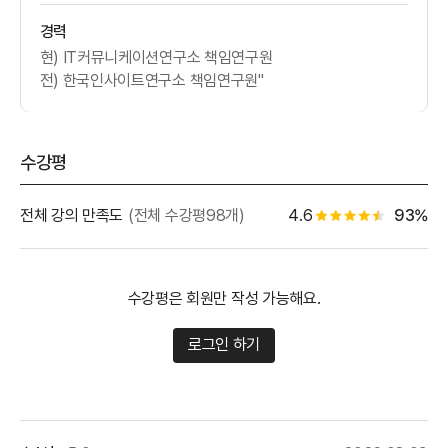
경력
현) IT커뮤니케이션연구소 책임연구원
전) 한국인사이트연구소 책임연구원"
수강평
별점 백
전체 강의 만족도
(전체 수강평98개)
4.6
93%
별점 4.5개
수강평은 회원만 작성 가능해요.
로그인 하기