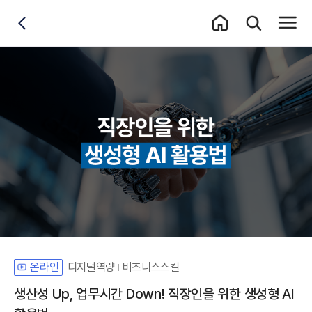
홈 이동
통합검색 레이어
전체메
뒤로가기
디지털역량
비즈니스스킬
온라인
생산성 Up, 업무시간 Down! 직장인을 위한 생성형 AI