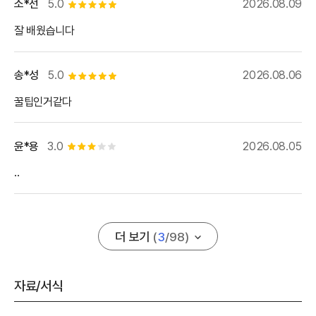
소*선
5.0
2026.08.09
별점 5개
잘 배웠습니다
송*성
5.0
2026.08.06
별점 5개
꿀팁인거같다
윤*용
3.0
2026.08.05
별점 3개
..
더 보기
(
3
/
98
)
자료/서식