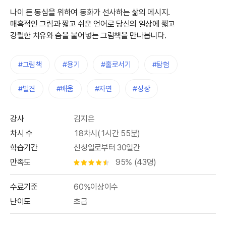
나이 든 동심을 위하여 동화가 선사하는 삶의 메시지.
매혹적인 그림과 짧고 쉬운 언어로 당신의 일상에 짧고
강렬한 치유와 숨을 불어넣는 그림책을 만나봅니다.
#그림책
#용기
#홀로서기
#탐험
#발견
#배움
#자연
#성장
강사
김지은
차시 수
18차시(1시간 55분)
학습기간
신청일로부터 30일간
만족도
95% (43명)
별점 4.5개
수료기준
60%이상이수
난이도
초급