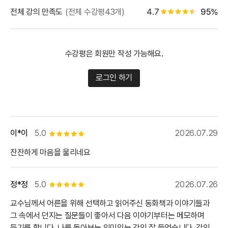
별점 백
전체 강의 만족도
(전체 수강평43개)
4.7
95%
별점 4.5개
수강평은 회원만 작성 가능해요.
로그인 하기
이*이
5.0
2026.07.29
별점 5개
잔잔하게 마음을 울리네요
정*정
5.0
2026.07.26
별점 5개
교수님께서 어른을 위해 선택하고 읽어주신 동화책과 이야기들과
그 속에서 던지는 질문들이 좋아서 다음 이야기부터는 메모하며
듣기를 합니다. 나를 돌아보는 의미있는 강의 잘 들었습니다. 강의