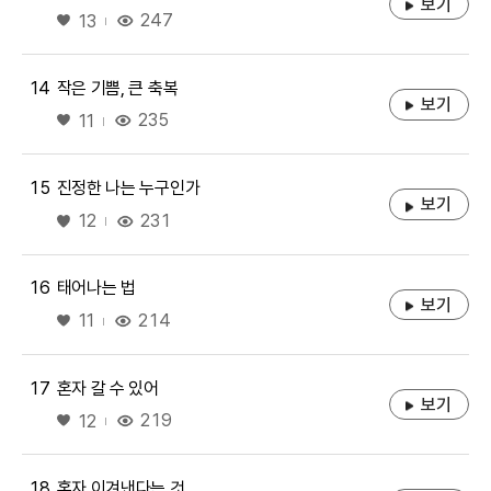
보기
좋아요
247
13
14
작은 기쁨, 큰 축복
보기
좋아요
235
11
15
진정한 나는 누구인가
보기
좋아요
231
12
16
태어나는 법
보기
좋아요
214
11
17
혼자 갈 수 있어
보기
좋아요
219
12
18
혼자 이겨낸다는 것