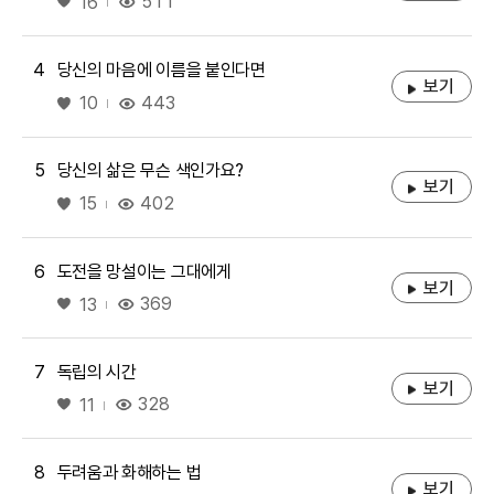
좋아요
511
16
4
당신의 마음에 이름을 붙인다면
보기
좋아요
443
10
5
당신의 삶은 무슨 색인가요?
보기
좋아요
402
15
6
도전을 망설이는 그대에게
보기
좋아요
369
13
7
독립의 시간
보기
좋아요
328
11
8
두려움과 화해하는 법
보기