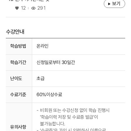
보기
좋아요
291
12
수강안내
수강안내
학습방법
온라인
학습기간
신청일로부터 30일간
난이도
초급
수료기준
60%이상수료
-
비회원 또는 수강신청 없이 학습 진행시
'학습이력 저장 및 수료증 발급'이
불가능합니다.
유의사항
-
'수료증'은 가입 시 입력하신 이름으로