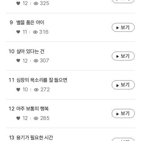
좋아요
325
12
9
별을 품은 아이
보기
좋아요
316
11
10
살아 있다는 건
보기
좋아요
307
12
11
심장의 목소리를 잘 들으면
보기
좋아요
272
10
12
아주 보통의 행복
보기
좋아요
285
12
13
용기가 필요한 시간