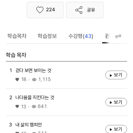
224
공유
좋아요
학습목차
학습정보
수강평(
43
)
관련 추천 학
학습 목차
1
걷다 보면 보이는 것
보기
좋아요
1,115
18
2
나다움을 지킨다는 것
보기
좋아요
641
13
3
내 삶의 챔피언
보기