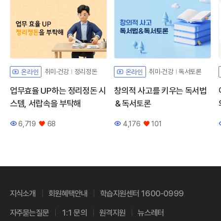
취미·건강
정리정돈
취미·건강
독서토론
온라인
온라인
업무효율 UP하는 정리정돈 시
창의적 사고를 키우는 독서법
스템, 서랍속을 부탁해
＆독서토론
6,719
68
4,176
101
조회수
좋아요
조회수
좋아요
지식소개
회원혜택안내
학습지원센터 1600-0999
자주묻는질문
1:1 문의
원격지원
뉴스레터