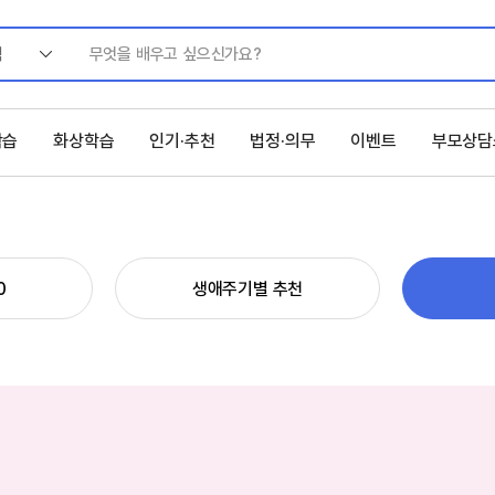
색
학습
화상학습
인기·추천
법정·의무
이벤트
부모상담
0
생애주기별 추천