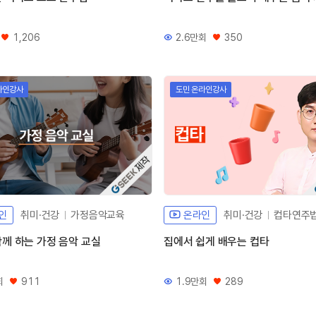
1,206
2.6만회
350
좋아요
조회수
좋아요
라인강사
도민 온라인강사
자체개발 강좌G
자
인
취미·건강
가정음악교육
온라인
취미·건강
컵타연주
께 하는 가정 음악 교실
집에서 쉽게 배우는 컵타
회
911
1.9만회
289
좋아요
조회수
좋아요