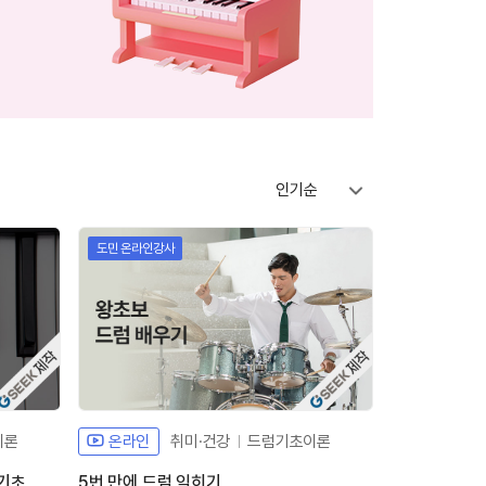
인기순
도민 온라인강사
체개발 강좌G
자체개발 강좌G
이론
온라인
취미·건강
드럼기초이론
 기초
5번 만에 드럼 익히기