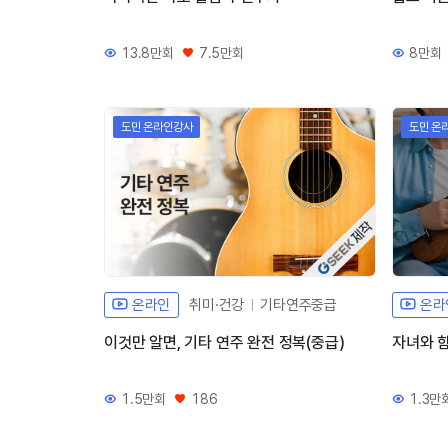
13.8만회
7.5만회
8만회
조회수
좋아요
조회수
도민 온라인강사
도민 온
자체개발 강좌G
온라인
취미·건강
기타연주중급
온라
이것만 알면, 기타 연주 완전 정복(중급)
자녀와 함
1.5만회
186
1.3만
조회수
좋아요
조회수