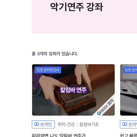
악기연주 강좌
총
8
개의 강좌가 있습니다.
도민 온라인강사
도민 온
자체개발 강좌G
온라인
취미·건강
칼림바기초
온라
따라하면 나도 칼림바 연주가
쉽고 빠