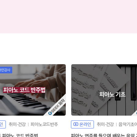
라인강사
자체개발 강좌G
자
인
취미·건강
피아노코드반주
온라인
취미·건강
음악기초
른 피아노 코드 반주법
피아노 연주를 들으며 배우는 음악