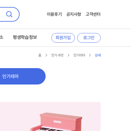
이용후기
공지사항
고객센터
검색
소
평생학습정보
회원가입
로그인
홈
인기·추천
인기테마
상세
인기테마