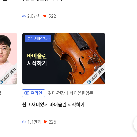
2.6만회
522
조회수
좋아요
도민 온라인강사
체개발 강좌G
자체개발 강좌G
법
온라인
취미·건강
바이올린입문
쉽고 재미있게 바이올린 시작하기
내
1.1만회
225
조회수
좋아요