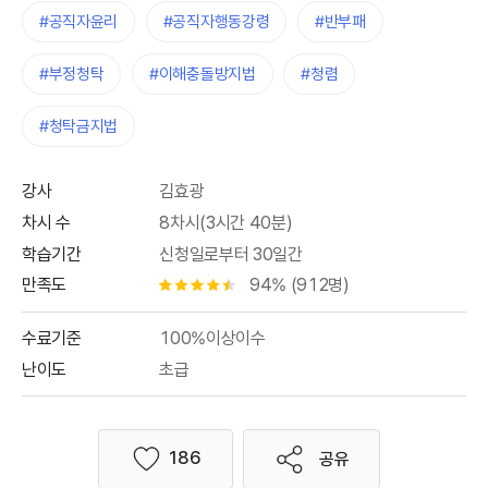
#공직자윤리
#공직자행동강령
#반부패
#부정청탁
#이해충돌방지법
#청렴
#청탁금지법
강사
김효광
차시 수
8차시(3시간 40분)
학습기간
신청일로부터 30일간
만족도
94% (912명)
별점 4.5개
수료기준
100%이상이수
난이도
초급
186
공유
좋아요