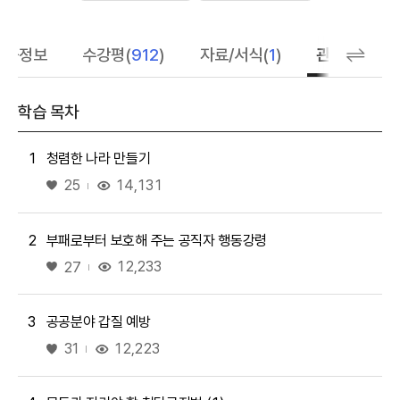
학습정보
수강평(
912
)
자료/서식(
1
)
관련 추천 학
학습 목차
1
청렴한 나라 만들기
좋아요
14,131
25
2
부패로부터 보호해 주는 공직자 행동강령
좋아요
12,233
27
3
공공분야 갑질 예방
좋아요
12,223
31