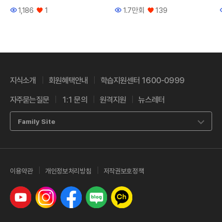
(공통편)
1,186
1
1.7만회
139
조회수
좋아요
조회수
좋아요
지식소개
회원혜택안내
학습지원센터 1600-0999
자주묻는질문
1:1 문의
원격지원
뉴스레터
Family Site
이용약관
개인정보처리방침
저작권보호정책
유튜브
인스타그램
페이스북
네이버 블로그
카카오톡 채널