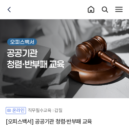
홈 이동
통합검색 레이어
전체메
뒤로가기
직무필수교육
갑질
온라인
[오피스백서] 공공기관 청렴·반부패 교육