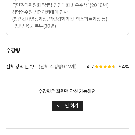
국민권익위원회 “청렴 경연대회 최우수상”(2018년)
청렴연수원 청렴아카데미 강사
(청렴강사양성과정, 역량강화과정, 엑스퍼트과정 등)
국방부 육군 복무(30년)
수강평
별점 백
전체 강의 만족도
(전체 수강평912개)
4.7
94%
별점 4.5개
수강평은 회원만 작성 가능해요.
로그인 하기