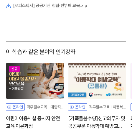
[오피스백서] 공공기관 청렴·반부패 교육.zip
이 학습과 같은 분야의 인기강좌
신규
직무필수교육
대한적십자사
직무필수교육
아동복지법해설
온라인
온라인
어린이이용시설 종사자 안전
[가족돌봄수당]신고의무자 및
교육 이론과정
공공부문 아동학대 예방교육