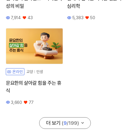
성의 비밀
심리학
7,914
43
5,383
50
조회수
좋아요
조회수
좋아요
교양
인생
온라인
문요한의 살아갈 힘을 주는 휴
식
3,660
77
조회수
좋아요
더 보기
(
9
/
199
)