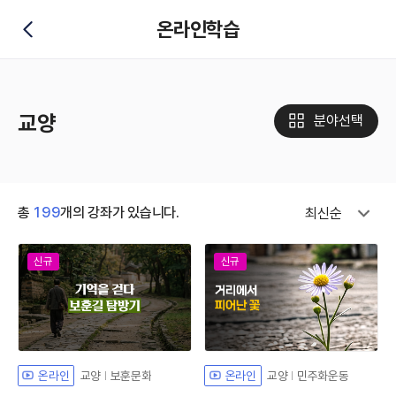
온라인학습
뒤로가기
교양
분야선택
총
199
개의 강좌가 있습니다.
최신순
신규
신규
교양
보훈문화
교양
민주화운동
온라인
온라인