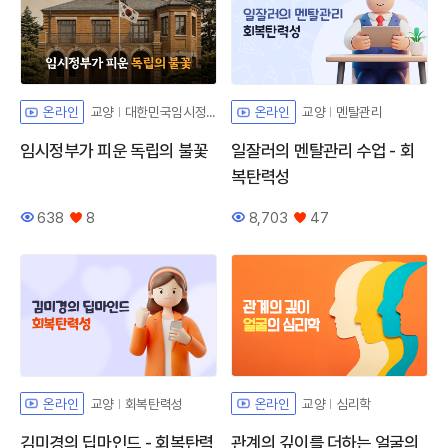
교양
대한민국임시정부
교양
멘탈관리
온라인
온라인
임시정부가 피운 독립의 불꽃
일잘러의 멘탈관리 수업 - 회
복탄력성
638
8
8,703
47
조회수
좋아요
조회수
좋아요
교양
회복탄력성
교양
심리학
온라인
온라인
김미경의 딥마인드 - 회복탄력
관계의 깊이를 더하는 얼굴의