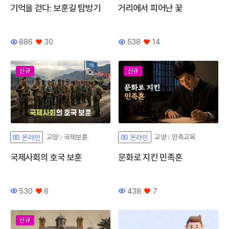
기억을 걷다: 보훈길 탐방기
거리에서 피어난 꽃
886
30
538
14
조회수
좋아요
조회수
좋아요
신규
신규
교양
국제보훈
교양
민족교육
온라인
온라인
국제사회의 호국 보훈
문화로 지킨 민족혼
530
6
438
7
조회수
좋아요
조회수
좋아요
신규