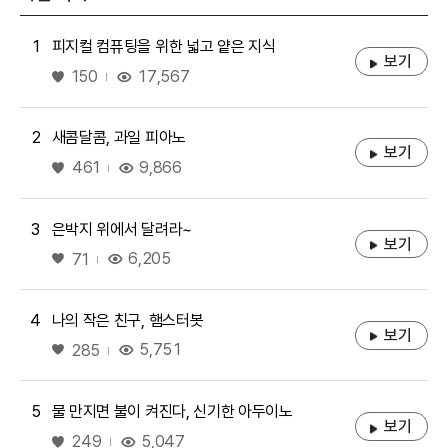
1
피지컬 컴퓨팅을 위한 넓고 얕은 지식
보기
좋아요
17,567
150
2
새콤달콤, 과일 피아노
보기
좋아요
9,866
461
3
은박지 위에서 달려라~
보기
좋아요
6,205
71
4
나의 작은 친구, 햄스터봇
보기
좋아요
5,751
285
5
물 만지면 불이 켜진다, 신기한 아두이노
보기
좋아요
5,047
249