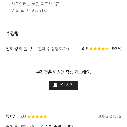
사물인터넷 코딩 지도사 1급
'꿈의 학교’ 코딩 강사
수강평
별점 백
전체 강의 만족도
(전체 수강평32개)
4.6
93%
별점 4.5개
수강평은 회원만 작성 가능해요.
로그인 하기
류*우
5.0
2026.01.25
별점 5개
쉽게 접근할 수 있는 실습이 좋았습니다