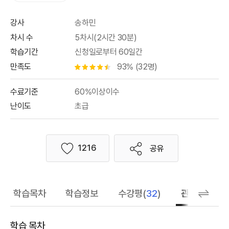
강사
송하민
차시 수
5차시(2시간 30분)
학습기간
신청일로부터 60일간
만족도
93% (32명)
별점 4.5개
수료기준
60%이상이수
난이도
초급
1216
공유
좋아요
학습목차
학습정보
수강평(
32
)
관련 추천 학
학습 목차