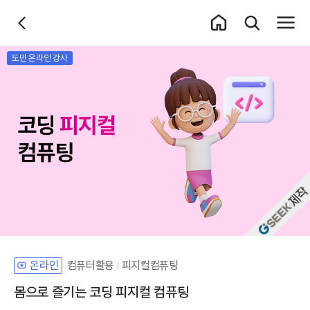
홈 이동
통합검색 레이어
전체메
뒤로가기
도민 온라인 강사
자체개발 강좌G
컴퓨터활용
피지컬컴퓨팅
온라인
몸으로 즐기는 코딩 피지컬 컴퓨팅