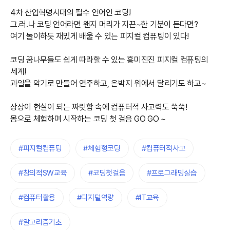
4차 산업혁명시대의 필수 언어인 코딩!
그.러.나 코딩 언어라면 왠지 머리가 지끈~한 기분이 든다면?
여기 놀이하듯 재밌게 배울 수 있는 피지컬 컴퓨팅이 있다!
코딩 꿈나무들도 쉽게 따라할 수 있는 흥미진진 피지컬 컴퓨팅의
세계!
과일을 악기로 만들어 연주하고, 은박지 위에서 달리기도 하고~
상상이 현실이 되는 짜릿함 속에 컴퓨터적 사고력도 쑥쑥!
몸으로 체험하며 시작하는 코딩 첫 걸음 GO GO ~
#피지컬컴퓨팅
#체험형코딩
#컴퓨터적사고
#창의적SW교육
#코딩첫걸음
#프로그래밍실습
#컴퓨터활용
#디지털역량
#IT교육
#알고리즘기초