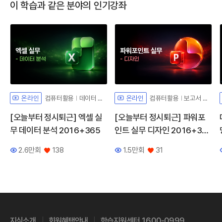
이 학습과 같은 분야의 인기강좌
컴퓨터활용
데이터 분석
컴퓨터활용
보고서 디자인
온라인
온라인
[오늘부터 정시퇴근] 엑셀 실
[오늘부터 정시퇴근] 파워포
무 데이터 분석 2016+365
인트 실무 디자인 2016+36
5
2.6만회
138
1.5만회
31
조회수
좋아요
조회수
좋아요
지식소개
회원혜택안내
학습지원센터 1600-0999