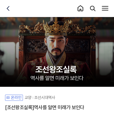
홈 이동
통합검색 레이어
전체메
뒤로가기
교양
조선시대역사
온라인
[조선왕조실록]역사를 알면 미래가 보인다