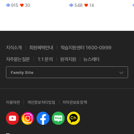
915
30
548
14
조회수
좋아요
조회수
좋아요
지식소개
회원혜택안내
학습지원센터 1600-0999
자주묻는질문
1:1 문의
원격지원
뉴스레터
Family Site
이용약관
개인정보처리방침
저작권보호정책
유튜브
인스타그램
페이스북
네이버 블로그
카카오톡 채널