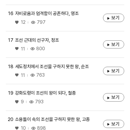
16
자비로움과 엄격함이 공존하다, 영조
보기
좋아요
797
12
17
조선 근대의 선구자, 정조
보기
좋아요
800
11
18
세도정치에서 조선을 구하지 못한 왕, 순조
보기
좋아요
763
11
19
강화도령이 조선의 왕이 되다, 철종
보기
좋아요
793
9
20
소용돌이 속의 조선을 구하지 못한 왕, 고종
보기
좋아요
898
10