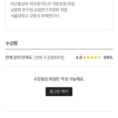
외교통상부 외규장각도서 자문포럼 위원
남명학 연구원 상임연구위원회 위원
서울대학교 규장각 학예연구사
수강평
별점 백
전체 강의 만족도
(전체 수강평89개)
4.8
98%
별점 4.5개
수강평은 회원만 작성 가능해요.
로그인 하기