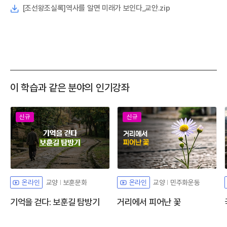
[조선왕조실록]역사를 알면 미래가 보인다_교안.zip
이 학습과 같은 분야의 인기강좌
신규
신규
교양
보훈문화
교양
민주화운동
온라인
온라인
기억을 걷다: 보훈길 탐방기
거리에서 피어난 꽃