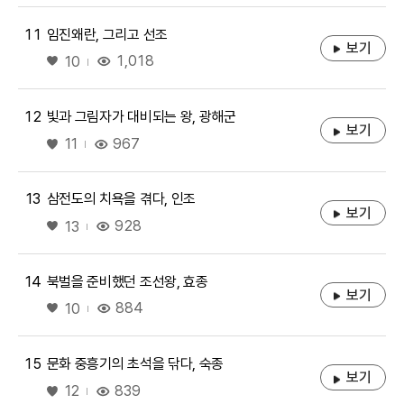
11
임진왜란, 그리고 선조
보기
좋아요
1,018
10
12
빛과 그림자가 대비되는 왕, 광해군
보기
좋아요
967
11
13
삼전도의 치욕을 겪다, 인조
보기
좋아요
928
13
14
북벌을 준비했던 조선왕, 효종
보기
좋아요
884
10
15
문화 중흥기의 초석을 닦다, 숙종
보기
좋아요
839
12