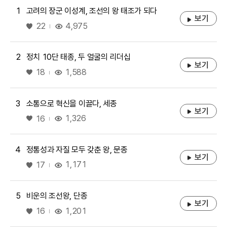
1
고려의 장군 이성계, 조선의 왕 태조가 되다
보기
좋아요
4,975
22
2
정치 10단 태종, 두 얼굴의 리더십
보기
좋아요
1,588
18
3
소통으로 혁신을 이끌다, 세종
보기
좋아요
1,326
16
4
정통성과 자질 모두 갖춘 왕, 문종
보기
좋아요
1,171
17
5
비운의 조선왕, 단종
보기
좋아요
1,201
16