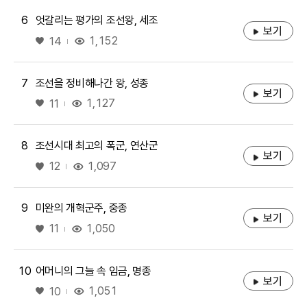
6
엇갈리는 평가의 조선왕, 세조
보기
좋아요
1,152
14
7
조선을 정비해나간 왕, 성종
보기
좋아요
1,127
11
8
조선시대 최고의 폭군, 연산군
보기
좋아요
1,097
12
9
미완의 개혁군주, 중종
보기
좋아요
1,050
11
10
어머니의 그늘 속 임금, 명종
보기
좋아요
1,051
10