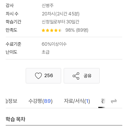
강사
신병주
차시 수
20차시(2시간 45분)
학습기간
신청일로부터 30일간
만족도
98% (89명)
별점 4.5개
수료기준
60%이상이수
난이도
초급
256
공유
좋아요
학습정보
수강평(
89
)
자료/서식(
1
)
관련 추천 학
학습 목차