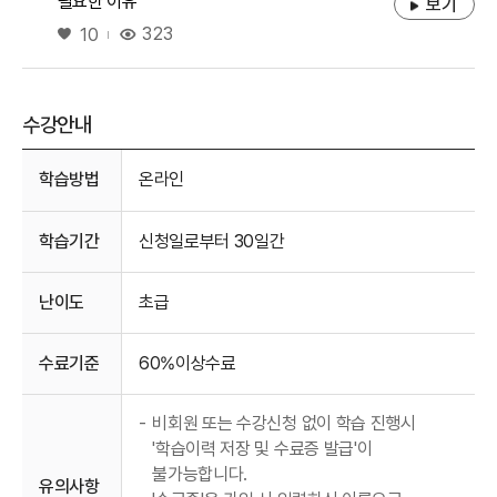
필요한 이유
보기
좋아요
323
10
수강안내
수강안내
학습방법
온라인
학습기간
신청일로부터 30일간
난이도
초급
수료기준
60%이상수료
-
비회원 또는 수강신청 없이 학습 진행시
'학습이력 저장 및 수료증 발급'이
불가능합니다.
유의사항