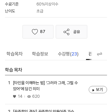
수료기준
60%이상이수
난이도
초급
87
공유
좋아요
학습목차
학습정보
수강평(
23
)
관련 추천 학
학습 목차
1
[타인을 이해하는 법] ‘그러라 그래, 그럴 수
있어’에 담긴 의미
보기
좋아요
620
14
2
[꾸준함의 결실] 꾸준함이 만들어준 가수