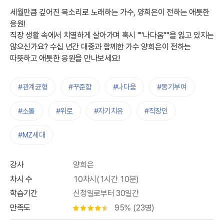
세월만큼 깊어진 목소리로 노래하는 가수, 양희은이 전하는 애틋한
응원!
직장 생활 속에서 치열하게 살아가며 혹시 ""나다움""을 잃고 있지는
않으신가요? 수십 년간 대중과 함께한 가수 양희은이 전하는
따뜻하고 애틋한 응원을 만나보세요!
#관계균형
#꾸준함
#나다움
#동기부여
#소통
#위로
#자기치유
#직장인
#MZ세대
강사
양희은
차시 수
10차시(1시간 10분)
학습기간
신청일로부터 30일간
만족도
95% (23명)
별점 4.5개