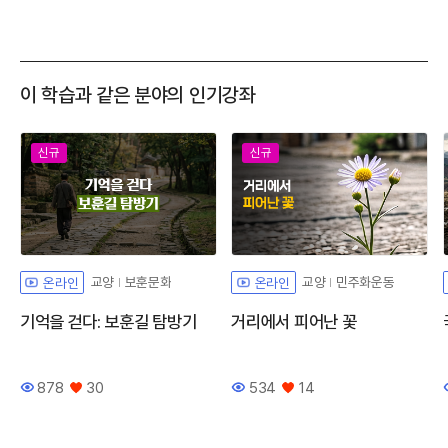
이 학습과 같은 분야의 인기강좌
신규
신규
교양
보훈문화
교양
민주화운동
온라인
온라인
기억을 걷다: 보훈길 탐방기
거리에서 피어난 꽃
878
30
534
14
조회수
좋아요
조회수
좋아요