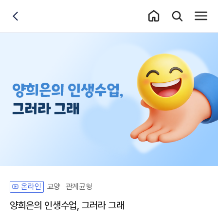
홈 이동
통합검색 레이어
전체메
뒤로가기
교양
관계균형
온라인
양희은의 인생수업, 그러라 그래