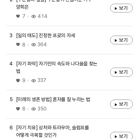
양희은
보기
좋아요
414
7
3
[일의 태도] 진정한 프로의 자세
보기
좋아요
364
8
4
[자기 파악] 자기만의 속도와 나다움을 찾는
법
보기
좋아요
337
9
5
[미래의 생존 방법] 혼자를 잘 누리는 법
보기
좋아요
350
8
6
[자기 치유] 상처와 트라우마, 슬럼프를
어떻게 극복할 것인가
보기