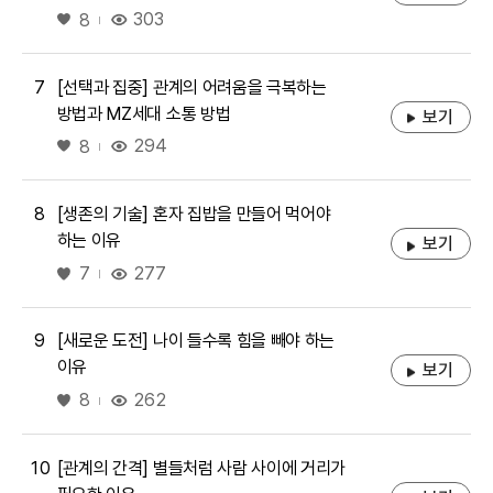
좋아요
303
8
7
[선택과 집중] 관계의 어려움을 극복하는
방법과 MZ세대 소통 방법
보기
좋아요
294
8
8
[생존의 기술] 혼자 집밥을 만들어 먹어야
하는 이유
보기
좋아요
277
7
9
[새로운 도전] 나이 들수록 힘을 빼야 하는
이유
보기
좋아요
262
8
10
[관계의 간격] 별들처럼 사람 사이에 거리가