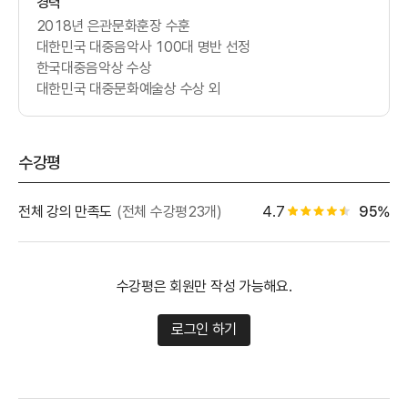
경력
2018년 은관문화훈장 수훈
대한민국 대중음악사 100대 명반 선정
한국대중음악상 수상
대한민국 대중문화예술상 수상 외
수강평
별점 백
전체 강의 만족도
(전체 수강평23개)
4.7
95%
별점 4.5개
수강평은 회원만 작성 가능해요.
로그인 하기