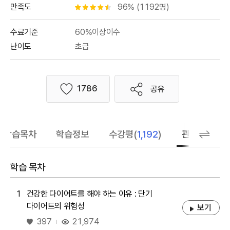
만족도
96% (1192명)
별점 4.5개
수료기준
60%이상이수
난이도
초급
1786
공유
좋아요
학습목차
학습정보
수강평(
1,192
)
관련 추천 학
학습 목차
1
건강한 다이어트를 해야 하는 이유 : 단기
다이어트의 위험성
보기
좋아요
21,974
397