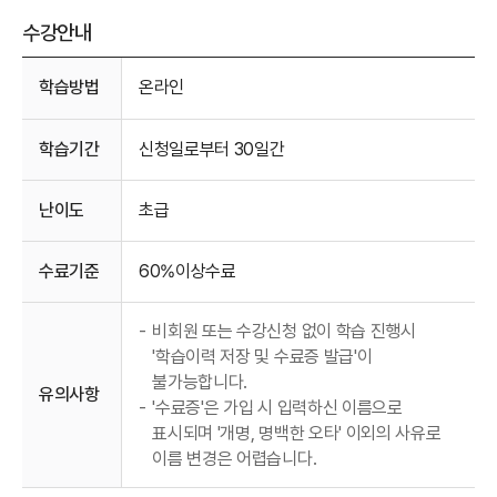
수강안내
수강안내
학습방법
온라인
학습기간
신청일로부터 30일간
난이도
초급
수료기준
60%이상수료
-
비회원 또는 수강신청 없이 학습 진행시
'학습이력 저장 및 수료증 발급'이
불가능합니다.
유의사항
-
'수료증'은 가입 시 입력하신 이름으로
표시되며 '개명, 명백한 오타' 이외의 사유로
이름 변경은 어렵습니다.