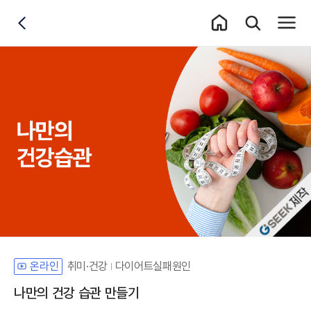
홈 이동
통합검색 레이어
전체메
뒤로가기
자체개발 강좌G
취미·건강
다이어트실패원인
온라인
나만의 건강 습관 만들기