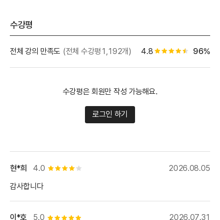
수강평
별점 백
전체 강의 만족도
(전체 수강평1,192개)
4.8
96%
별점 4.5개
수강평은 회원만 작성 가능해요.
로그인 하기
현*희
4.0
2026.08.05
별점 4개
감사합니다
이*호
5.0
2026.07.31
별점 5개