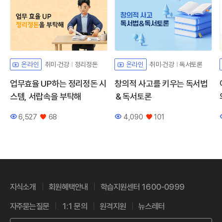
취미·건강
정리정돈
취미·건강
독서토론
온라인
온라인
업무효율 UP하는 정리정돈 시
창의적 사고를 키우는 독서법
스템, 서랍속을 부탁해
＆독서토론
6,527
68
4,090
101
조회수
좋아요
조회수
좋아요
지식소개
회원혜택안내
학습지원센터 1600-0999
자주묻는질문
1:1 문의
원격지원
뉴스레터