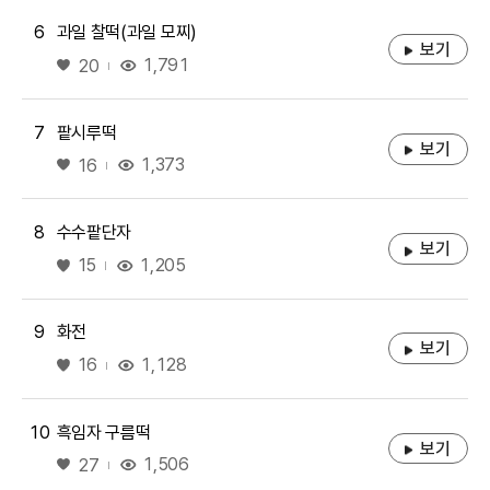
6
과일 찰떡(과일 모찌)
보기
좋아요
1,791
20
7
팥시루떡
보기
좋아요
1,373
16
8
수수팥단자
보기
좋아요
1,205
15
9
화전
보기
좋아요
1,128
16
10
흑임자 구름떡
보기
좋아요
1,506
27