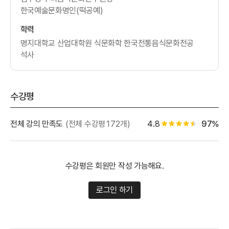
한국예술문화명인(떡공예)
학력
명지대학교 산업대학원 식문화학 한국전통음식문화전공
석사
수강평
별점 백
전체 강의 만족도
(전체 수강평172개)
4.8
97%
별점 4.5개
수강평은 회원만 작성 가능해요.
로그인 하기