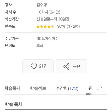
강사
김수영
차시 수
10차시(2시간)
학습기간
신청일로부터 30일간
만족도
97% (172명)
별점 4.5개
수료기준
60%이상이수
난이도
초급
217
공유
좋아요
학습목차
학습정보
수강평(
172
)
관련 추천 학
학습 목차