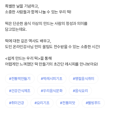
특별한 날을 기념하고,
소중한 사람들과 함께 나눌 수 있는 우리 떡!
떡은 단순한 음식 이상의 만드는 사람의 정성과 의미를
담고있는데요.
떡에 대한 깊은 역사도 배우고,
도민 온라인강사님 만의 꿀팁도 전수받을 수 있는 소중한 시간!
<쉽게 만드는 우리 떡>을 통해
어렵게만 느껴졌던 떡 만들기의 초간단 레시피를 만나보아요!
#전통떡만들기
#떡레시피기초
#명절음식취미
#건강간식제조
#우리음식문화
#음식요리
#취미건강
#요리기초
#전통의맛
#웰빙푸드