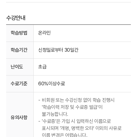
수강안내
수강안내
학습방법
온라인
학습기간
신청일로부터 30일간
난이도
초급
수료기준
60%이상수료
-
비회원 또는 수강신청 없이 학습 진행시
'학습이력 저장 및 수료증 발급'이
불가능합니다.
유의사항
-
'수료증'은 가입 시 입력하신 이름으로
표시되며 '개명, 명백한 오타' 이외의 사유로
이름 변경은 어렵습니다.