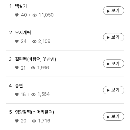
1
백설기
보기
좋아요
11,050
40
2
무지개떡
보기
좋아요
2,109
24
3
절편떡(바람떡, 꽃산병)
보기
좋아요
1,936
21
4
송편
보기
좋아요
1,564
18
5
영양찰떡(쇠머리찰떡)
보기
좋아요
1,716
20