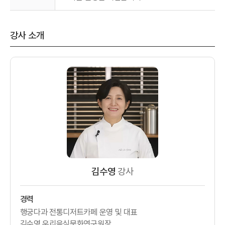
강사 소개
김수영
강사
경력
행궁다과 전통디저트카페 운영 및 대표
김수영 우리음식문화연구원장