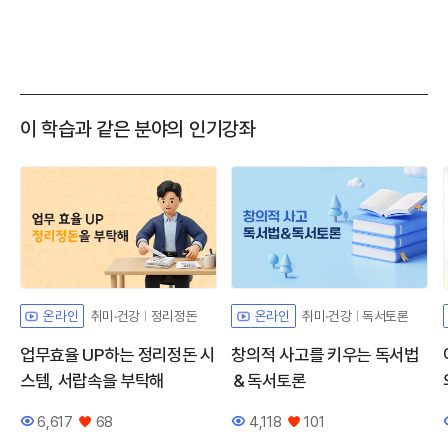
이 학습과 같은 분야의 인기강좌
취미·건강
정리정돈
취미·건강
독서토론
온라인
온라인
업무효율 UP하는 정리정돈 시
창의적 사고를 키우는 독서법
스템, 서랍속을 부탁해
＆독서토론
6,617
68
4,118
101
조회수
좋아요
조회수
좋아요