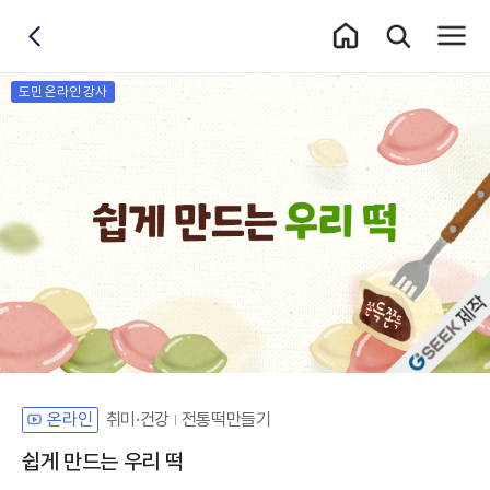
홈 이동
통합검색 레이어
전체메
뒤로가기
도민 온라인 강사
자체개발 강좌G
취미·건강
전통떡만들기
온라인
쉽게 만드는 우리 떡