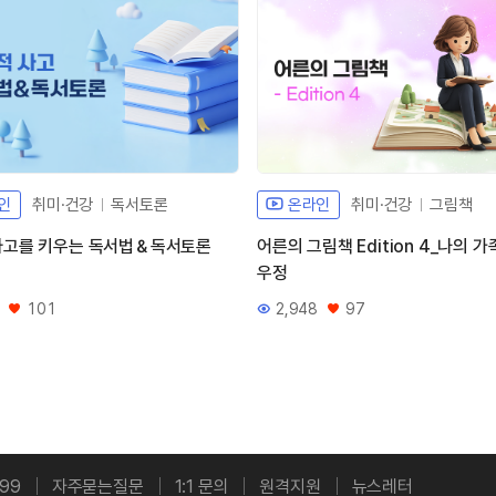
인
취미·건강
독서토론
온라인
취미·건강
그림책
사고를 키우는 독서법＆독서토론
어른의 그림책 Edition 4_나의 가
우정
101
2,948
97
좋아요
조회수
좋아요
99
자주묻는질문
1:1 문의
원격지원
뉴스레터