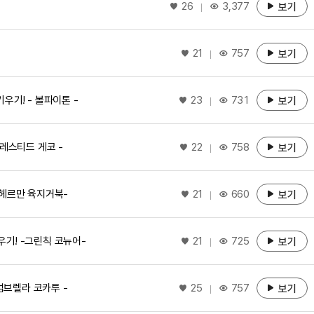
좋아요
26
3,377
보기
좋아요
21
757
보기
좋아요
우기! - 볼파이톤 -
23
731
보기
좋아요
크레스티드 게코 -
22
758
보기
좋아요
-헤르만 육지거북-
21
660
보기
좋아요
우기! -그린칙 코뉴어-
21
725
보기
좋아요
엄브렐라 코카투 -
25
757
보기