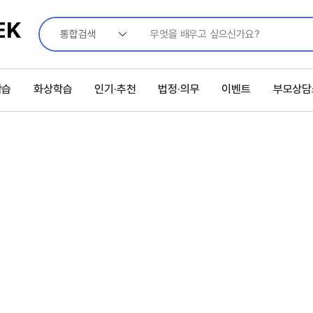
통합검색
학습
화상학습
인기·추천
법정·의무
이벤트
부모상담