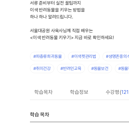
서류 준비부터 실전 꿀팁까지
이색 반려동물을 키우는 방법을
하나 하나 알려드립니다.
서울대공원 사육사님께 직접 배우는
<이색 반려동물 키우기> 지금 바로 확인하세요!
#파충류희귀동물
#이색펫관리법
#생명존중의
#취미건강
#반려인교육
#동물보건
#동물
학습목차
학습정보
수강평(
121
학습 목차