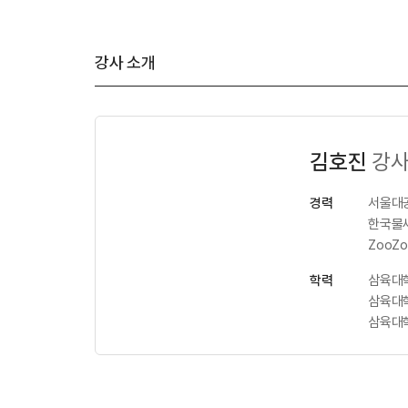
강사 소개
김호진
강
경력
서울대
한국물새
ZooZ
학력
삼육대
삼육대
삼육대