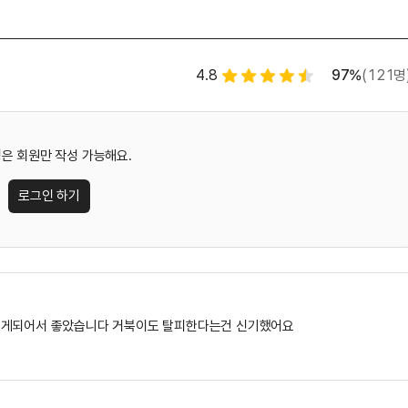
별점 백분율
수강평 
4.8
97%
(121명
별점 4.5개
은 회원만 작성 가능해요.
로그인 하기
 있게되어서 좋았습니다 거북이도 탈피한다는건 신기했어요