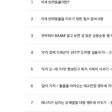
1
이색 반려동물이란?
2
이색 반려동물을 키우기 위한 필수 준비사항
3
귀여워서 BAAM! 알고 보면 겁 많은 순둥순둥 뱀 키
4
‘우리 집에 드래곤이 산다?!’ 도마뱀 길들이기! - 
5
‘우리 오~래 가자!’ 평생친구 육지 거북이 사귀기 
6
‘같이 가자~’ 졸졸졸 따라오는 애교만점 앵무새 키
7
에너지가 넘치는 유쾌발랄 대형 앵무새 키우기 - 