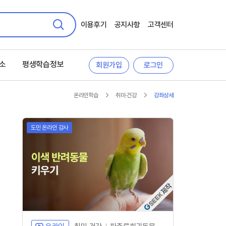
이용후기
공지사항
고객센터
검색
소
평생학습정보
회원가입
로그인
온라인학습
취미·건강
강좌상세
도민 온라인 강사
자체개발 강좌G