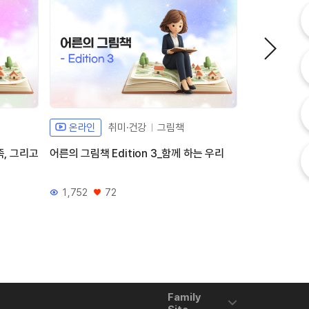
내
내
고
온라인
취미·건강
그림책
온라인
족, 그리고
어른의 그림책 Edition 3_함께 하는 우리
오늘의 건강 
1,752
72
2,679
조회수
좋아요
조회수
좋아
Family