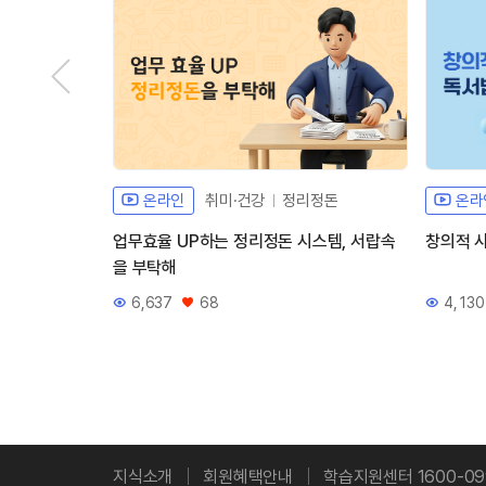
온라인
취미·건강
정리정돈
온라
업무효율 UP하는 정리정돈 시스템, 서랍속
창의적 
을 부탁해
6,637
68
4,130
조회수
좋아요
조회수
지식소개
회원혜택안내
학습지원센터 1600-09