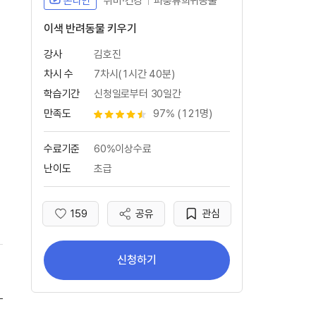
온라인
취미·건강
파충류희귀동물
이색 반려동물 키우기
강사
김호진
차시 수
7차시(1시간 40분)
학습기간
신청일로부터 30일간
만족도
97% (121명)
별점 4.5개
수료기준
60%이상수료
난이도
초급
159
공유
관심
좋아요
신청하기