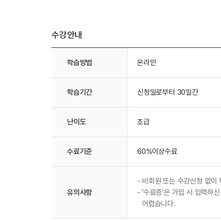
수강안내
수강안내
학습방법
온라인
학습기간
신청일로부터 30일간
난이도
초급
수료기준
60%이상수료
-
비회원 또는 수강신청 없이 
유의사항
-
'수료증'은 가입 시 입력하신
어렵습니다.