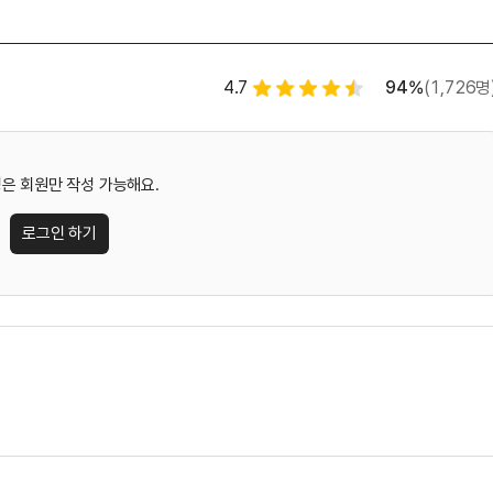
별점 백분율
수강평 작
4.7
94%
(1,726명
별점 4.5개
은 회원만 작성 가능해요.
로그인 하기