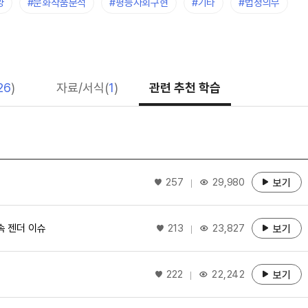
양
#문화작품분석
#평등사회구현
#기타
#법정의무
26
)
자료/서식(
1
)
관련 추천 학습
좋아요
257
29,980
보기
좋아요
속 젠더 이슈
213
23,827
보기
좋아요
222
22,242
보기