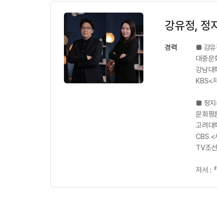
강유정, 정
경력
■ 강유
대중문
강남대
KBS<
■ 정지
문화평론
고려대
CBS 
TV조선
저서 :