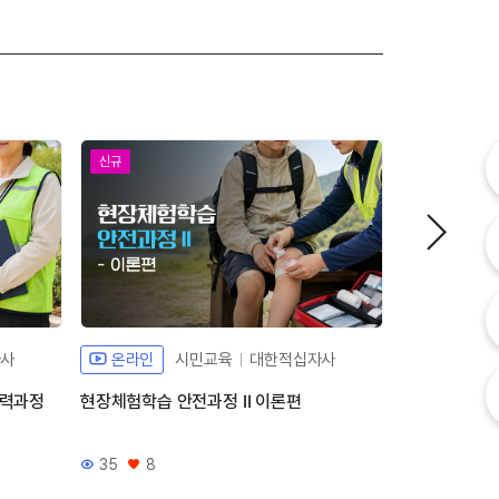
내
신규
신규
내
고
자사
온라인
시민교육
대한적십자사
온라인
인력과정
현장체험학습 안전과정 Ⅱ 이론편
현장체험학습 
35
8
67
1
조회수
좋아요
조회수
좋아요