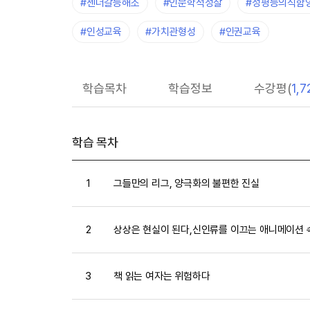
#젠더갈등해소
#인문학적성찰
#성평등의식함
#인성교육
#가치관형성
#인권교육
학습목차
학습정보
수강평(
1,7
학습 목차
1
그들만의 리그, 양극화의 불편한 진실
2
상상은 현실이 된다,신인류를 이끄는 애니메이션 
3
책 읽는 여자는 위험하다