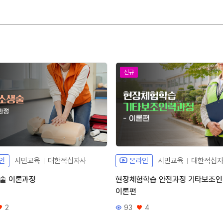
신규
인
시민교육
대한적십자사
온라인
시민교육
대한적십
술 이론과정
현장체험학습 안전과정 기타보조
이론편
2
93
4
좋아요
조회수
좋아요