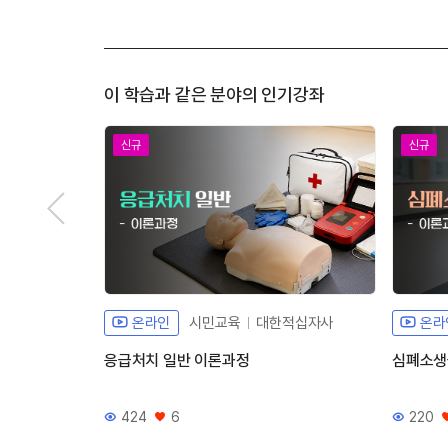
이 학습과 같은 분야의 인기강좌
신규
신규
온라인
시민교육
대한적십자사
온라
응급처치 일반 이론과정
심폐소생
424
6
220
조회수
좋아요
조회수