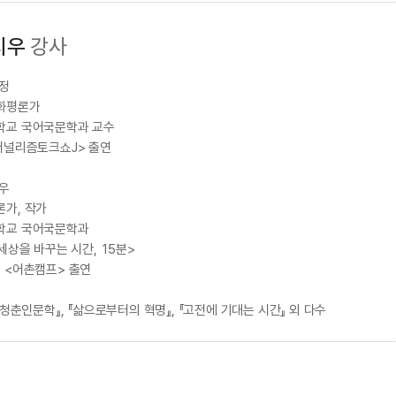
지우
강사
정
화평론가
학교 국어국문학과 교수
저널리즘토크쇼J> 출연
우
가, 작가
학교 국어국문학과
<세상을 바꾸는 시간, 15분>
 <어촌캠프> 출연
 『청춘인문학』, 『삶으로부터의 혁명』, 『고전에 기대는 시간』 외 다수