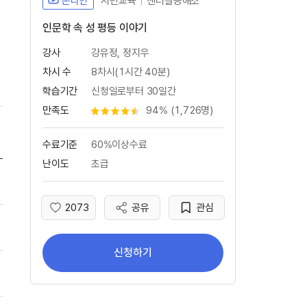
온라인
시민교육
젠더갈등해소
인문학 속 성 평등 이야기
강사
강유정, 정지우
차시 수
8차시(1시간 40분)
학습기간
신청일로부터 30일간
만족도
94% (1,726명)
별점 4.5개
수료기준
60%이상수료
난이도
초급
그들만의 리그, 양극화의 불편한 진실(새 창 열림) 학습
2073
공유
관심
좋아요
상상은 현실이 된다,신인류를 이끄는 애니메이션 속 젠더 이슈(새 창 열림) 학습
신청하기
책 읽는 여자는 위험하다(새 창 열림) 학습