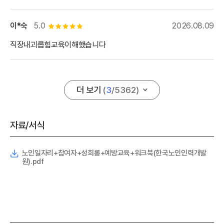
이*숙
5.0
2026.08.09
별점 5개
직장내괴롭힘교육이해했습니다
더 보기
(
3
/
5362
)
자료/서식
노인일자리+참여자+성희롱+예방교육+워크북(한국노인인력개발
원).pdf