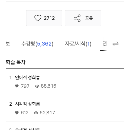
2712
공유
좋아요
습정보
수강평(
5,362
)
자료/서식(
1
)
관련 추천 학
학습 목차
1
언어적 성희롱
좋아요
88,816
797
2
시각적 성희롱
좋아요
62,817
612