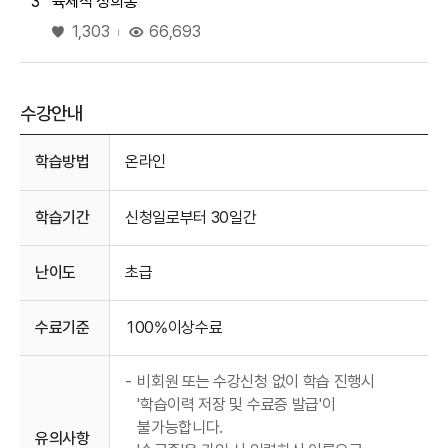
3
육체적 성희롱
좋아요
66,693
1,303
수강안내
수강안내
학습방법
온라인
학습기간
신청일로부터 30일간
난이도
초급
수료기준
100%이상수료
-
비회원 또는 수강신청 없이 학습 진행시
'학습이력 저장 및 수료증 발급'이
불가능합니다.
유의사항