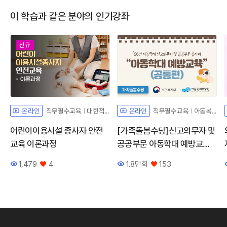
이 학습과 같은 분야의 인기강좌
신규
직무필수교육
대한적십자사
직무필수교육
아동복지법해설
온라인
온라인
어린이이용시설 종사자 안전
[가족돌봄수당]신고의무자 및
교육 이론과정
공공부문 아동학대 예방교육
(공통편)
1,479
4
1.8만회
153
조회수
좋아요
조회수
좋아요