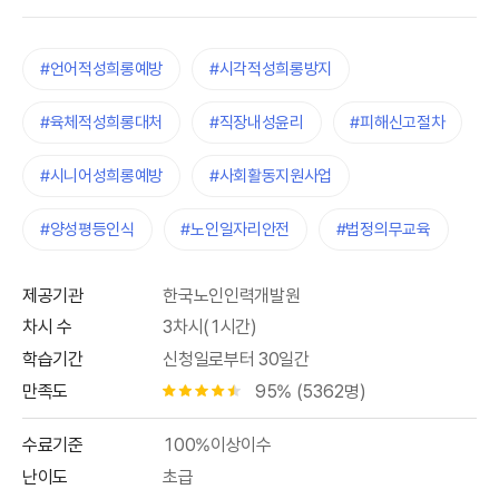
#언어적성희롱예방
#시각적성희롱방지
#육체적성희롱대처
#직장내성윤리
#피해신고절차
#시니어성희롱예방
#사회활동지원사업
#양성평등인식
#노인일자리안전
#법정의무교육
제공기관
한국노인인력개발원
차시 수
3차시(1시간)
학습기간
신청일로부터 30일간
만족도
95% (5362명)
별점 4.5개
수료기준
100%이상이수
난이도
초급