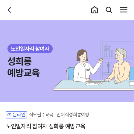
홈 이동
통합검색 레이어
전체메
뒤로가기
직무필수교육
언어적성희롱예방
온라인
노인일자리 참여자 성희롱 예방교육