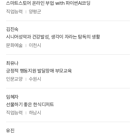
강사주제
스마트스토어 온라인 부업 with 파이썬AI코딩
분야
활동지역
직업능력
양평군
강사명
김진숙
강사주제
시니어성악과 건강발성, 생각이 자라는 탐독의 생활
분야
활동지역
문화예술
이천시
강사명
최유나
강사주제
긍정적 행동지원 발달장애 부모교육
분야
활동지역
인문교양
수원시
강사명
임혜자
강사주제
선물하기 좋은 한식디저트
분야
활동지역
직업능력
하남시
강사명
유진