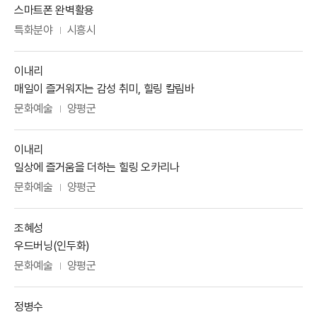
강사주제
스마트폰 완벽활용
분야
활동지역
특화분야
시흥시
강사명
이내리
강사주제
매일이 즐거워지는 감성 취미, 힐링 칼림바
분야
활동지역
문화예술
양평군
강사명
이내리
강사주제
일상에 즐거움을 더하는 힐링 오카리나
분야
활동지역
문화예술
양평군
강사명
조혜성
강사주제
우드버닝(인두화)
분야
활동지역
문화예술
양평군
강사명
정병수