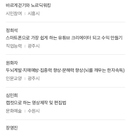
강사주제
바르게걷기와 노르딕워킹
분야
활동지역
시민참여
시흥시
강사명
정희석
강사주제
스마트폰으로 가장 쉽게 하는 유튜브 크리에이터 되고 수익 만들기
분야
활동지역
직업능력
광주시
강사명
원화자
강사주제
두뇌계발·치매예방·집중력 향상·문해력 향상(뇌를 깨우는 한자속독)
분야
활동지역
인문교양
광주시
강사명
심민희
강사주제
캡컷으로 하는 영상제작 및 편집법
분야
활동지역
문화예술
수원시
강사명
장영진