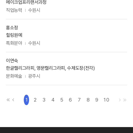
강사주제
메이크업프리랜서과정
분야
활동지역
직업능력
수원시
강사명
홍소정
강사주제
힐링원예
분야
활동지역
특화분야
수원시
강사명
이연숙
강사주제
한글캘리그라피, 영문캘리그라피, 수제도장(전각)
분야
활동지역
문화예술
광주시
처음으로
이전으로
다음으로
마지막
1
2
3
4
5
6
7
8
9
10