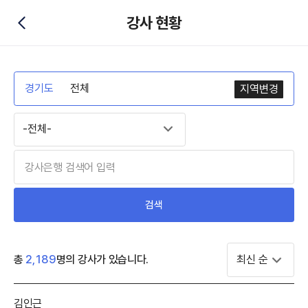
강사 현황
뒤로가기
경기도
전체
지역변경
검색
총
2,189
명의 강사가 있습니다.
강사명
김인근