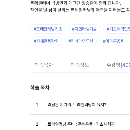
트레일러너 박병권과 개그맨 정승환이 함께 합니다.
자연을 벗 삼아 달리는 트레일러닝의 매력을 여러분도 꼭
#트레일러닝기초
#자연러닝기술
#기초체력단
#신체활동강화
#러너마인드셋
#마라톤응용
학습목차
학습정보
수강평(
40
학습 목차
1
러닝은 지겨워. 트레일러닝이 뭐지?
2
트레일러닝 준비 : 준비운동 ∙ 기초체력편