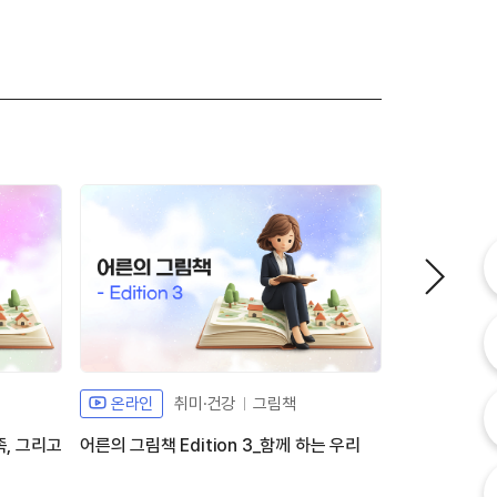
내
내
고
온라인
취미·건강
그림책
온라인
족, 그리고
어른의 그림책 Edition 3_함께 하는 우리
오늘의 건강 