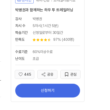
온라인
취미·건강
트레일러닝기초
박병권과 함께하는 하우 투 트레일러닝
강사
박병권
차시 수
5차시(1시간 5분)
학습기간
신청일로부터 30일간
만족도
97% (400명)
별점 4.5개
수료기준
60%이상수료
난이도
초급
445
공유
관심
좋아요
러닝은 지겨워. 트레일러닝이 뭐지?(새 창 열림) 학습
신청하기
트레일러닝 준비 : 준비운동 ∙ 기초체력편(새 창 열림) 학습