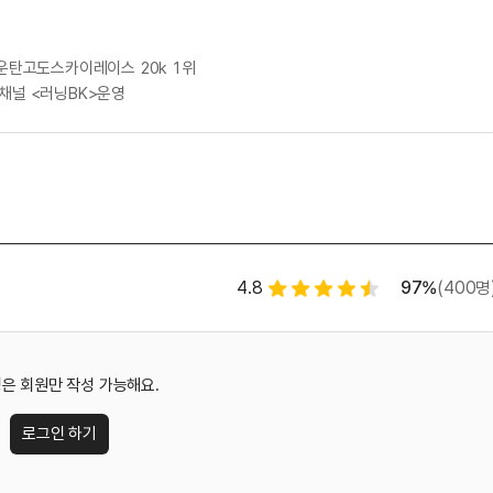
 운탄고도스카이레이스 20k 1위
채널 <러닝BK>운영
별점 백분율
수강평 
4.8
97%
(400명
별점 4.5개
은 회원만 작성 가능해요.
로그인 하기