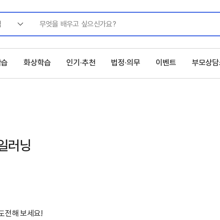
색
학습
화상학습
인기·추천
법정·의무
이벤트
부모상담
레일러닝
도전해 보세요!