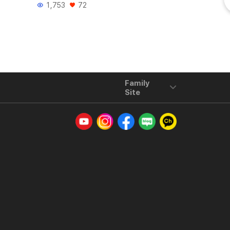
1,753
72
2,697
조회수
좋아요
조회수
좋아
Family
Site
유튜브
인스타그램
페이스북
네이버 블로그
카카오톡 채널