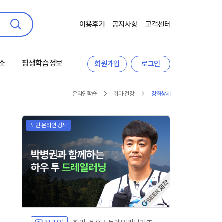
이용후기
공지사항
고객센터
검색
소
평생학습정보
회원가입
로그인
온라인학습
취미·건강
강좌상세
도민 온라인 강사
자체개발 강좌G