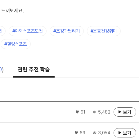
 느껴보세요.
련
#야외스포츠도전
#조깅과달리기
#운동건강취미
#힐링스포츠
0
)
관련 추천 학습
좋아요
91
5,482
보기
좋아요
69
3,054
보기