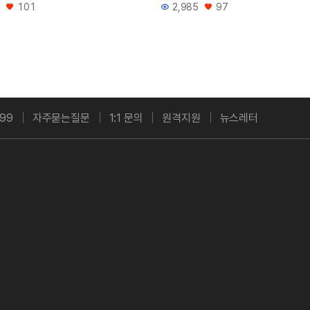
101
2,985
97
좋아요
조회수
좋아요
99
자주묻는질문
1:1 문의
원격지원
뉴스레터