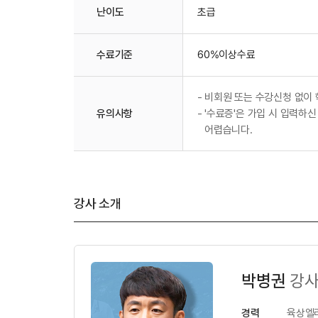
난이도
초급
수료기준
60%이상수료
-
비회원 또는 수강신청 없이 
유의사항
-
'수료증'은 가입 시 입력하신
어렵습니다.
강사 소개
박병권
강
경력
육상엘